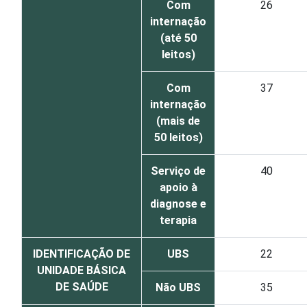
Com
26
internação
(até 50
leitos)
Com
37
internação
(mais de
50 leitos)
Serviço de
40
apoio à
diagnose e
terapia
IDENTIFICAÇÃO DE
UBS
22
UNIDADE BÁSICA
DE SAÚDE
Não UBS
35