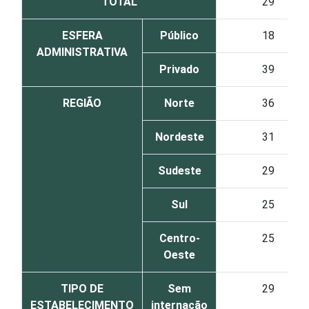
TOTAL
29
ESFERA
Público
18
ADMINISTRATIVA
Privado
39
REGIÃO
Norte
36
Nordeste
31
Sudeste
29
Sul
25
Centro-
25
Oeste
TIPO DE
Sem
29
ESTABELECIMENTO
internação