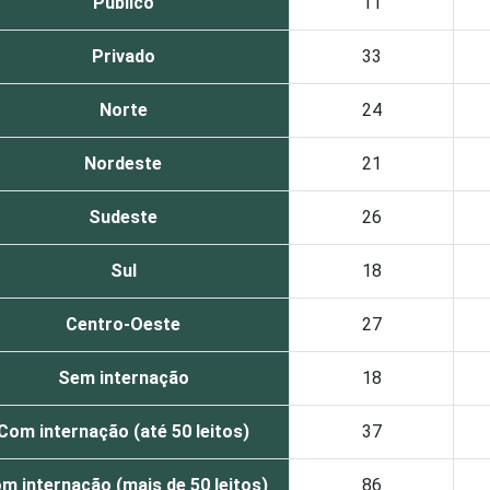
Público
11
Privado
33
Norte
24
Nordeste
21
Sudeste
26
Sul
18
Centro-Oeste
27
Sem internação
18
Com internação (até 50 leitos)
37
m internação (mais de 50 leitos)
86