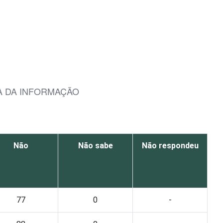
A DA INFORMAÇÃO
Não
Não sabe
Não respondeu
77
0
-