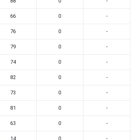
88
0
-
66
0
-
76
0
-
79
0
-
74
0
-
82
0
-
73
0
-
81
0
-
63
0
-
14
0
-