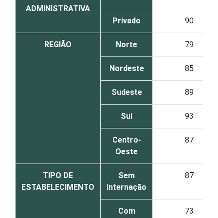
ADMINISTRATIVA
Privado
90
REGIÃO
Norte
79
Nordeste
85
Sudeste
89
Sul
93
Centro-
87
Oeste
TIPO DE
Sem
87
ESTABELECIMENTO
internação
Com
73