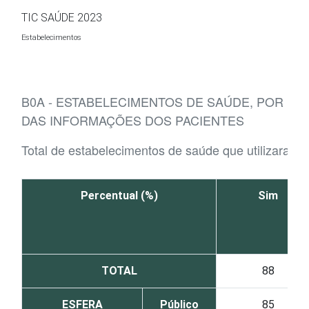
Ir para o conteúdo
TIC SAÚDE 2023
Estabelecimentos
B0A - ESTABELECIMENTOS DE SAÚDE, POR EX
DAS INFORMAÇÕES DOS PACIENTES
Total de estabelecimentos de saúde que utilizaram
Percentual (%)
Sim
TOTAL
88
ESFERA
Público
85