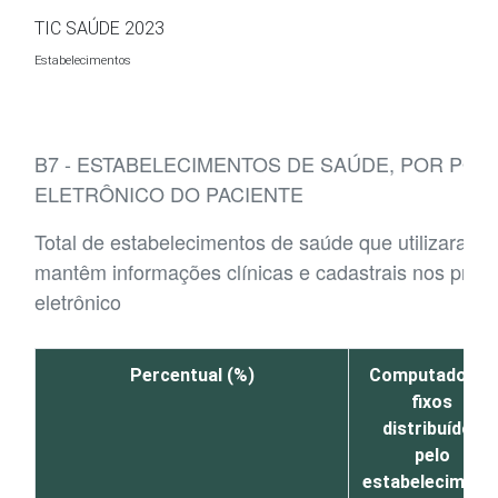
Ir para o conteúdo
TIC SAÚDE 2023
Estabelecimentos
B7 - ESTABELECIMENTOS DE SAÚDE, POR PO
ELETRÔNICO DO PACIENTE
Total de estabelecimentos de saúde que utilizaram 
mantêm informações clínicas e cadastrais nos pron
eletrônico
Percentual (%)
Computadores
fixos
distribuídos
pelo
estabeleciment