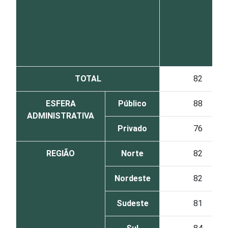
TOTAL
82
ESFERA
Público
88
ADMINISTRATIVA
Privado
76
REGIÃO
Norte
82
Nordeste
82
Sudeste
81