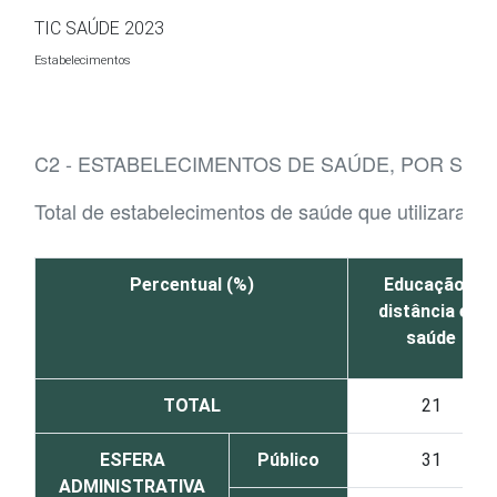
Ir para o conteúdo
TIC SAÚDE 2023
Estabelecimentos
C2 - ESTABELECIMENTOS DE SAÚDE, POR SER
Total de estabelecimentos de saúde que utilizaram a
Percentual (%)
Educação a
distância em
saúde
TOTAL
21
ESFERA
Público
31
ADMINISTRATIVA