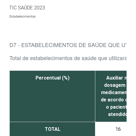
Ir para o conteúdo
TIC SAÚDE 2023
Estabelecimentos
D7 - ESTABELECIMENTOS DE SAÚDE QUE UTILI
Total de estabelecimentos de saúde que utilizaram tec
Percentual (%)
Auxiliar na
dosagem de
medicamentos
de acordo com
o paciente
atendido
TOTAL
16