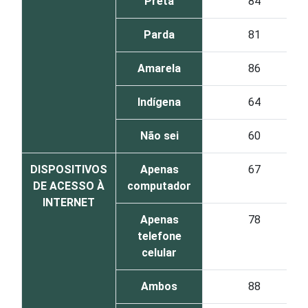
Preta
84
Parda
81
Amarela
86
Indígena
64
Não sei
60
DISPOSITIVOS
Apenas
67
DE ACESSO À
computador
INTERNET
Apenas
78
telefone
celular
Ambos
88