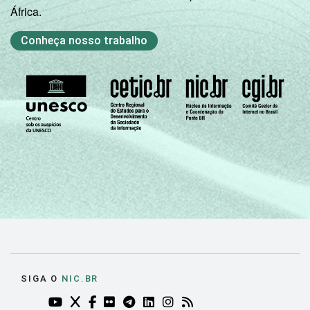
África.
Conheça nosso trabalho
SIGA O
NIC.BR
YOUTUBE DO NIC.BR (ABRE EM NOVA ABA)
TWITTER DO NIC.BR (ABRE EM NOVA ABA)
FACEBOOK DO NIC.BR (ABRE EM NOVA AB
FLICKR DO NIC.BR (ABRE EM NOVA AB
TELEGRAM DO NIC.BR (ABRE EM N
LINKEDIN DO NIC.BR (ABRE EM
INSTAGRAM DO NIC.BR (AB
RSS DO NIC.BR (ABRE 