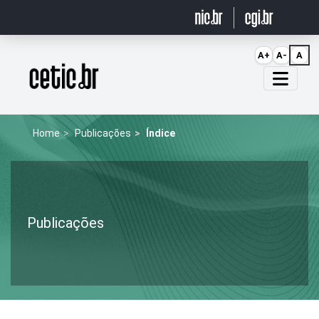
Ir para o conteúdo
A+
A-
A
Página inicial
Home
Publicações
Índice
Publicações