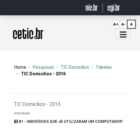
Ir para o conteúdo
A+
A-
A
Página inicial
Home
Pesquisas
TIC Domicílios
Tabelas
TIC Domicílios - 2016
TIC Domicílios - 2016
Indivíduos
B1 - INDIVÍDUOS QUE JÁ UTILIZARAM UM COMPUTADOR¹