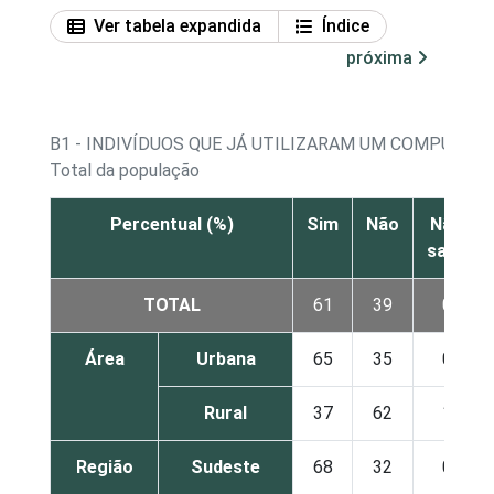
Ver tabela expandida
Índice
próxima
B1 - INDIVÍDUOS QUE JÁ UTILIZARAM UM COMPUTAD
Total da população
Percentual (%)
Sim
Não
Não
sabe
TOTAL
61
39
0
Área
Urbana
65
35
0
Rural
37
62
1
Região
Sudeste
68
32
0