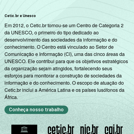
anos
Cetic.br e Unesco
De 60 anos
20
80
0
ou mais
Em 2012, o Cetic.br tornou-se um Centro de Categoria 2
da UNESCO, o primeiro do tipo dedicado ao
Renda
Até 1 SM
44
56
1
desenvolvimento das sociedades da informação e do
Familiar
conhecimento. O Centro está vinculado ao Setor de
Mais de 1
Comunicação e Informação (CI), uma das cinco áreas da
55
45
0
SM até 2 SM
UNESCO. Ele contribui para que os objetivos estratégicos
da organização sejam atingidos, fortalecendo seus
esforços para monitorar a construção de sociedades da
Mais de 2
67
33
0
informação e do conhecimento. O escopo de atuação do
SM até 3 SM
Cetic.br inclui a América Latina e os países lusófonos da
África.
Mais de 3
77
23
0
SM até 5 SM
Conheça nosso trabalho
Mais de 5
SM até 10
85
15
0
SM