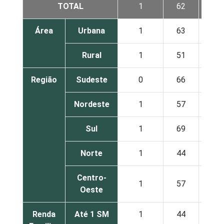
TOTAL
1
62
3
Área
Urbana
1
63
4
Rural
1
51
2
Região
Sudeste
0
66
4
Nordeste
1
57
3
Sul
1
69
4
Norte
1
44
1
Centro-
1
57
2
Oeste
Renda
Até 1 SM
1
44
2