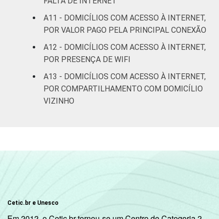
FALTA DE INTERNET
Estudos para o Desenvolvimento da
Sociedade da Informação (Cetic.br),
A11 - DOMICÍLIOS COM ACESSO À INTERNET,
Pesquisa sobre o Uso das Tecnologias de
POR VALOR PAGO PELA PRINCIPAL CONEXÃO
Informação e Comunicação nos domicílios
A12 - DOMICÍLIOS COM ACESSO À INTERNET,
brasileiros - TIC Domicílios 2018.
POR PRESENÇA DE WIFI
A13 - DOMICÍLIOS COM ACESSO À INTERNET,
POR COMPARTILHAMENTO COM DOMICÍLIO
VIZINHO
Cetic.br e Unesco
Em 2012, o Cetic.br tornou-se um Centro de Categoria 2