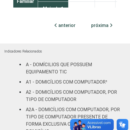
Familiar
Mais de 1
SM até 2
1
58
3
SM
anterior
próxima
Mais de 2
SM até 3
1
67
4
SM
Indicadores Relacionados
A - DOMÍCILIOS QUE POSSUEM
Mais de 3
EQUIPAMENTO TIC
SM até 5
0
74
4
SM
A1 - DOMICÍLIOS COM COMPUTADOR¹
A2 - DOMICÍLIOS COM COMPUTADOR, POR
Mais de 5
TIPO DE COMPUTADOR
SM até 10
0
80
5
SM
A2A - DOMICÍLIOS COM COMPUTADOR, POR
TIPO DE COMPUTADOR PRESENTE DE
Mais de 10
FORMA EXCLUSIVA OU SIMULTÂNEA NO
0
82
6
SM