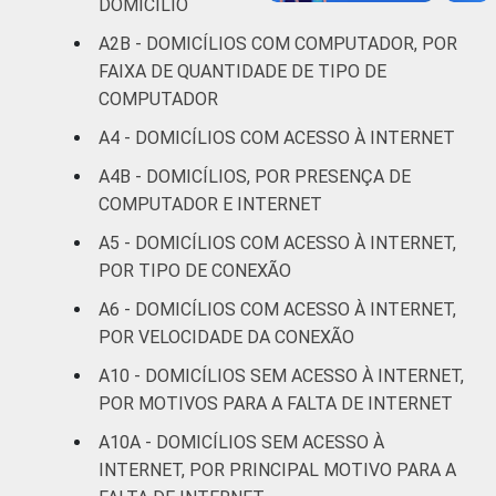
DOMICÍLIO
A2B - DOMICÍLIOS COM COMPUTADOR, POR
Não tem
1
58
3
FAIXA DE QUANTIDADE DE TIPO DE
renda
COMPUTADOR
Não sabe
1
61
4
A4 - DOMICÍLIOS COM ACESSO À INTERNET
A4B - DOMICÍLIOS, POR PRESENÇA DE
Não
0
67
4
COMPUTADOR E INTERNET
respondeu
A5 - DOMICÍLIOS COM ACESSO À INTERNET,
Classe
A
0
87
5
POR TIPO DE CONEXÃO
social
A6 - DOMICÍLIOS COM ACESSO À INTERNET,
B
0
81
5
POR VELOCIDADE DA CONEXÃO
C
1
63
3
A10 - DOMICÍLIOS SEM ACESSO À INTERNET,
POR MOTIVOS PARA A FALTA DE INTERNET
DE
1
35
1
A10A - DOMICÍLIOS SEM ACESSO À
INTERNET, POR PRINCIPAL MOTIVO PARA A
Fonte: CGI.br/NIC.br, Centro Regional de