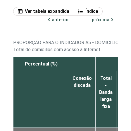
Ver tabela expandida
Índice
anterior
próxima
PROPORÇÃO PARA O INDICADOR A5 - DOMICÍLIOS CO
Total de domicílios com acesso à Internet
Percentual (%)
Conexão
Total
Cone
discada
-
via 
Banda
de T
larga
fib
fixa
óti