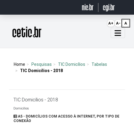
Ir para o conteúdo
A+
A-
A
Página inicial
Home
Pesquisas
TIC Domicílios
Tabelas
TIC Domicílios - 2018
TIC Domicílios - 2018
Domicílios
A5 - DOMICÍLIOS COM ACESSO À INTERNET, POR TIPO DE
CONEXÃO