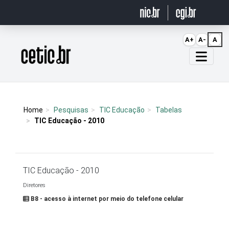
Ir para o conteúdo
A+
A-
A
Página inicial
Home
Pesquisas
TIC Educação
Tabelas
TIC Educação - 2010
TIC Educação - 2010
Diretores
B8 - acesso à internet por meio do telefone celular