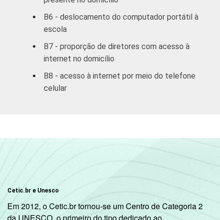
COMPUTADOR
Tem
B6 - deslocamento do computador portátil à
6
94
INSTALADO NO
escola
LABORATÓRIO DE
Não tem
B7 - proporção de diretores com acesso à
7
93
INFORMÁTICA
internet no domicílio
INTERNET
Tem
B8 - acesso à internet por meio do telefone
7
93
INSTALADA NO
celular
LABORATÓRIO DE
Não tem
6
94
INFORMÁTICA
1
Base: 497 diretores.
Fonte: NIC.br - set/dez 2010
Cetic.br e Unesco
Em 2012, o Cetic.br tornou-se um Centro de Categoria 2
da UNESCO, o primeiro do tipo dedicado ao