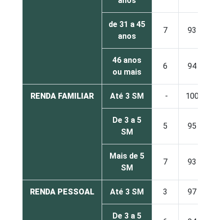
anos
de 31 a 45
7
93
anos
46 anos
6
94
ou mais
RENDA FAMILIAR
Até 3 SM
-
100
De 3 a 5
5
95
SM
Mais de 5
7
93
SM
RENDA PESSOAL
Até 3 SM
3
97
De 3 a 5