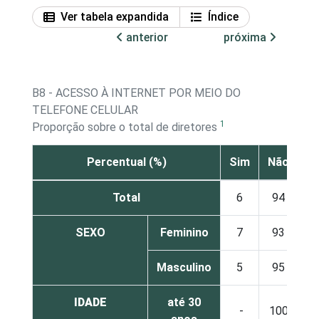
Ver tabela expandida
Índice
anterior
próxima
B8 - ACESSO À INTERNET POR MEIO DO
TELEFONE CELULAR
1
Proporção sobre o total de diretores
Percentual (%)
Sim
Não
Total
6
94
SEXO
Feminino
7
93
Masculino
5
95
IDADE
até 30
-
100