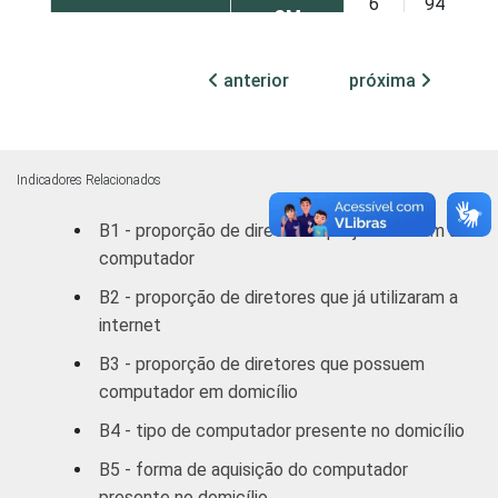
6
94
SM
Mais de 5
anterior
próxima
7
93
SM
REGIÃO
Norte /
Centro
11
89
Indicadores Relacionados
Oeste
B1 - proporção de diretores que já utilizaram um
computador
Nordeste
4
96
B2 - proporção de diretores que já utilizaram a
Sudeste
7
93
internet
B3 - proporção de diretores que possuem
Sul
6
94
computador em domicílio
DEPENDÊNCIA
Municipal
6
94
B4 - tipo de computador presente no domicílio
ADMINISTRATIVA
B5 - forma de aquisição do computador
Estadual
7
93
presente no domicílio