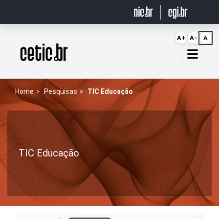
Ir para o conteúdo
A+
A-
A
Página inicial
Home
Pesquisas
TIC Educação
TIC Educação