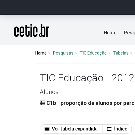
Ir para o conteúdo
Página inicial
Home
Pesq
Home
Pesquisas
TIC Educação
Tabelas
TIC Educação - 2012
Alunos
C1b - proporção de alunos por per
Ver tabela expandida
Índice