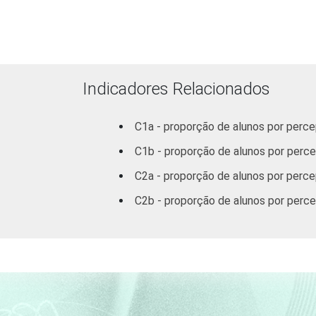
Total -
Públicas
Particular
Indicadores Relacionados
SÉRIE
8ª série / 9º
C1a - proporção de alunos por perce
ano do
Ensino
C1b - proporção de alunos por perc
Fundamental
C2a - proporção de alunos por percep
C2b - proporção de alunos por perce
2º ano do
Ensino
Médio
1
Base: 5 004 alunos do 9º ano do Ensi
estimuladas e rodiziadas. Dados cole
Fonte: NIC.br - set/dez 2012