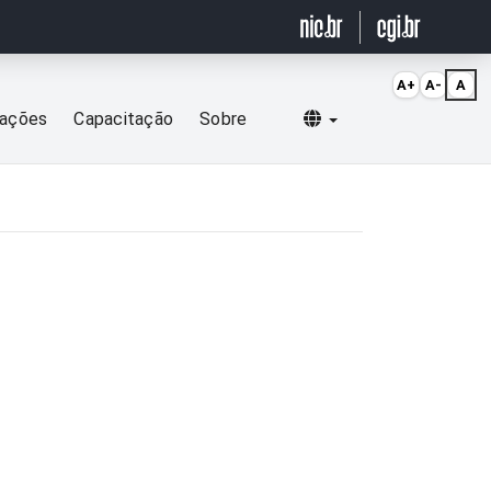
A+
A-
A
Selecionar idioma
cações
Capacitação
Sobre