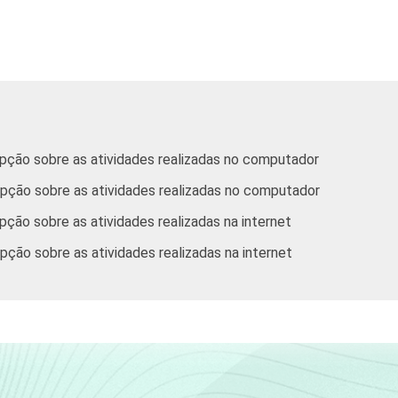
17
27
25
31
1
9
31
42
18
3
pção sobre as atividades realizadas no computador
17
26
25
32
1
epção sobre as atividades realizadas no computador
ção sobre as atividades realizadas na internet
pção sobre as atividades realizadas na internet
14
29
35
23
9
no Fundamental ou 2º ano do Ensino Médio que utilizaram compu
tados entre setembro e dezembro de 2012.