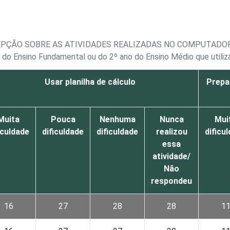
EPÇÃO SOBRE AS ATIVIDADES REALIZADAS NO COMPUTADO
o do Ensino Fundamental ou do 2º ano do Ensino Médio que util
Usar planilha de cálculo
Prepa
Muita
Pouca
Nenhuma
Nunca
Mui
iculdade
dificuldade
dificuldade
realizou
dificu
essa
atividade/
Não
respondeu
16
27
28
28
1