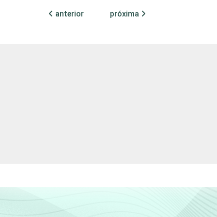
anterior
próxima
3
26
41
20
8
20
71
6
2
2
27
41
20
8
23
54
14
7
tador nos últimos três meses. Respostas