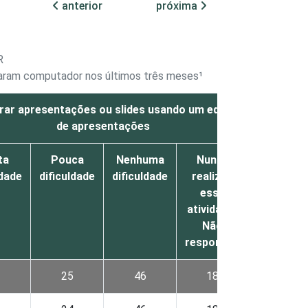
anterior
próxima
R
izaram computador nos últimos três meses¹
rar apresentações ou slides usando um editor
Usar 
de apresentações
ta
Pouca
Nenhuma
Nunca
Muita
ldade
dificuldade
dificuldade
realizou
dificuldad
essa
atividade/
Não
respondeu
1
25
46
18
7