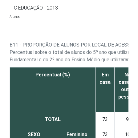
Ir para o conteúdo
TIC EDUCAÇÃO - 2013
Alunos
B11 - PROPORÇÃO DE ALUNOS POR LOCAL DE ACESSO 
Percentual sobre o total de alunos do 5º ano que utilizaram
Fundamental e do 2º ano do Ensino Médio que utilizaram a 
Percentual (%)
Em
Na
casa
casa de
outra
pessoa
TOTAL
73
9
SEXO
Feminino
73
10