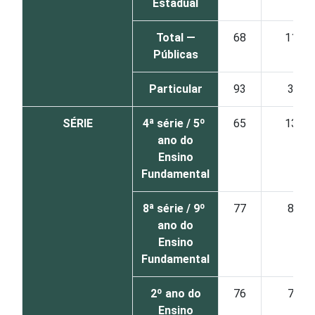
Estadual
Total —
68
11
Públicas
Particular
93
3
SÉRIE
4ª série / 5º
65
13
ano do
Ensino
Fundamental
8ª série / 9º
77
8
ano do
Ensino
Fundamental
2º ano do
76
7
Ensino