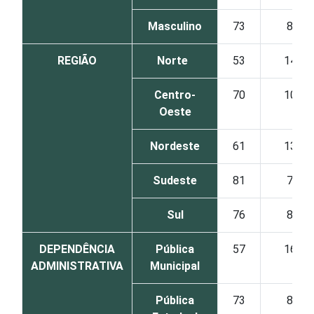
Masculino
73
8
REGIÃO
Norte
53
14
Centro-
70
10
Oeste
Nordeste
61
13
Sudeste
81
7
Sul
76
8
DEPENDÊNCIA
Pública
57
16
ADMINISTRATIVA
Municipal
Pública
73
8