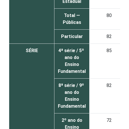
Estadual
Total —
80
Públicas
Particular
82
SÉRIE
4ª série / 5º
85
ano do
Ensino
Fundamental
8ª série / 9º
82
ano do
Ensino
Fundamental
2º ano do
72
Ensino