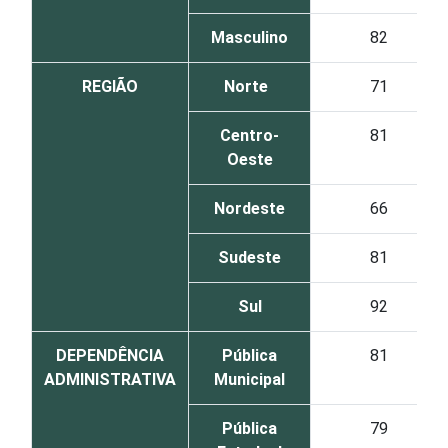
Masculino
82
REGIÃO
Norte
71
Centro-
81
Oeste
Nordeste
66
Sudeste
81
Sul
92
DEPENDÊNCIA
Pública
81
ADMINISTRATIVA
Municipal
Pública
79