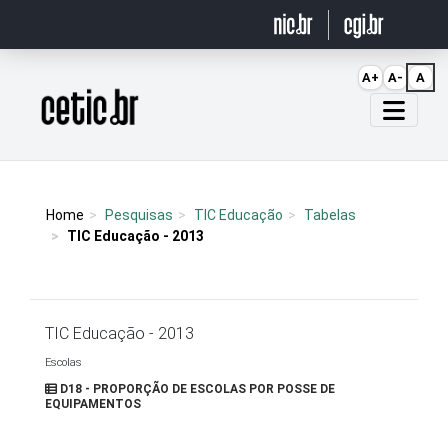
Ir para o conteúdo
A+
A-
A
Página inicial
Home
Pesquisas
TIC Educação
Tabelas
TIC Educação - 2013
TIC Educação - 2013
Escolas
D18 - PROPORÇÃO DE ESCOLAS POR POSSE DE
EQUIPAMENTOS