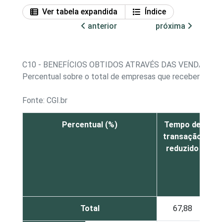
Ver tabela expandida
Índice
anterior
próxima
C10 - BENEFÍCIOS OBTIDOS ATRAVÉS DAS VENDAS P
Percentual sobre o total de empresas que receberam pedi
Fonte: CGI.br
Percentual (%)
Tempo de
transação
reduzido
d
c
Total
67,88