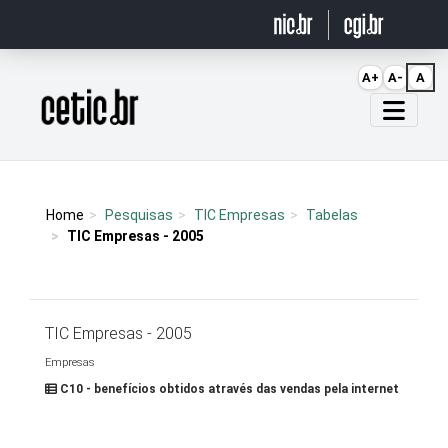
Ir para o conteúdo
A+
A-
A
Página inicial
Home
Pesquisas
TIC Empresas
Tabelas
TIC Empresas - 2005
TIC Empresas - 2005
Empresas
C10 - benefícios obtidos através das vendas pela internet