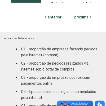
Sudeste
64,36
Sul
77,43
anterior
próxima
Centro-Oeste
63,06
MERCADOS
Indústria de
Indicadores Relacionados
56,69
DE
Transformação
C1 - proporção de empresas fazendo pedidos
ATUAÇÃO -
pela internet (compra)
CNAE
Construção
75,72
C2 - proporção de pedidos realizados via
Comércio/
internet sob o total de compras
Reparação de
73,13
C3 - proporção de empresas que realizam
Autos
pagamentos online
Hotel/
C4 - tipos de bens e serviços encomendados
83,39
Alimentação
pela internet
C5 - proporção de empresas recebendo