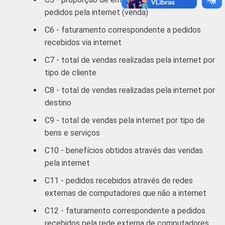
Transp./
pedidos pela internet (venda)
Armaz./
51,22
Comunicação
C6 - faturamento correspondente a pedidos
recebidos via internet
Ativ.
C7 - total de vendas realizadas pela internet por
Imobiliárias,
71,78
tipo de cliente
aluguel e
serviços
C8 - total de vendas realizadas pela internet por
destino
Ativ. Cinema/
C9 - total de vendas pela internet por tipo de
Vídeo/ Rádio/
79,09
bens e serviços
TV
C10 - benefícios obtidos através das vendas
* Base: 549 empresas que receberam pedidos via
pela internet
Internet, com 10 funcionários ou mais, que
C11 - pedidos recebidos através de redes
constituem os seguintes segmentos da CNAE:
externas de computadores que não a internet
seção D, F, G, I, K e grupos 55.1, 55.2, 92.1 e 92.2.
C12 - faturamento correspondente a pedidos
Respostas múltiplas referentes aos últimos doze
meses (pesquisa realizada em agosto/setembro
recebidos pela rede externa de computadores