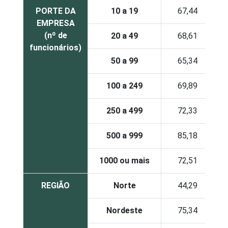
PORTE DA
10 a 19
67,44
EMPRESA
(nº de
20 a 49
68,61
funcionários)
50 a 99
65,34
100 a 249
69,89
250 a 499
72,33
500 a 999
85,18
1000 ou mais
72,51
REGIÃO
Norte
44,29
Nordeste
75,34