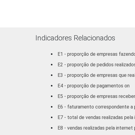
Transporte, Arma
e
Comunicaçõ
Atividades imobil
Indicadores Relacionados
aluguéis e
serviços presta
E1 - proporção de empresas fazendo
empresas
E2 - proporção de pedidos realizados
3
Outros
E3 - proporção de empresas que rea
E4 - proporção de pagamentos on
1
Base: 1.345 empresas que fizeram com
seção D, F, G, H, I, K e a seção O sem
E5 - proporção de empresas receben
2
Não sabe / Não respondeu
E6 - faturamento correspondente a p
3
A categoria "Outros" reúne os segmen
Limpeza Urbana e Esgoto e Atividades R
E7 - total de vendas realizadas pela 
Veja a tabela de
erros estatísticos ap
E8 - vendas realizadas pela internet
Fonte: NIC.br - out/nov 2007