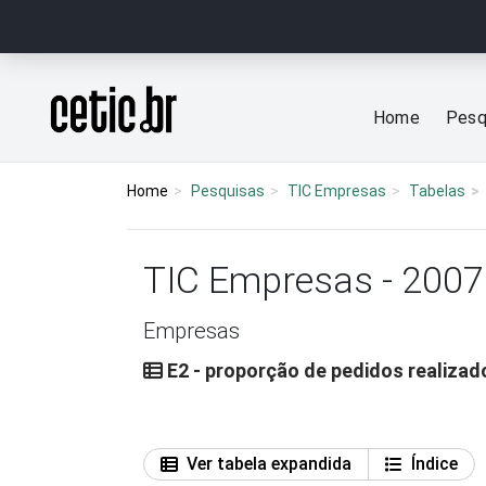
Ir para o conteúdo
Página inicial
Home
Pesq
Home
Pesquisas
TIC Empresas
Tabelas
TIC Empresas - 2007
Empresas
E2 - proporção de pedidos realizado
Ver tabela expandida
Índice