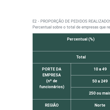
E2 - PROPORÇÃO DE PEDIDOS REALIZADO
Percentual sobre o total de empresas que r
Percentual (%)
Total
PORTE DA
10 a 49
EMPRESA
(nº de
50 a 249
funcionários)
250 ou mai
REGIÃO
Norte