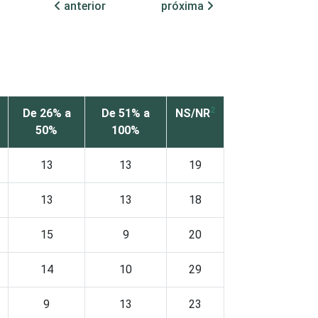
anterior
próxima
2
De 26% a
De 51% a
NS/NR
50%
100%
13
13
19
13
13
18
15
9
20
14
10
29
9
13
23