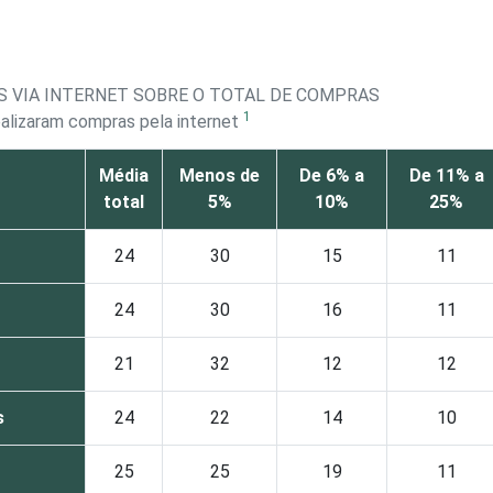
S VIA INTERNET SOBRE O TOTAL DE COMPRAS
1
ealizaram compras pela internet
Média
Menos de
De 6% a
De 11% a
total
5%
10%
25%
24
30
15
11
24
30
16
11
21
32
12
12
s
24
22
14
10
25
25
19
11