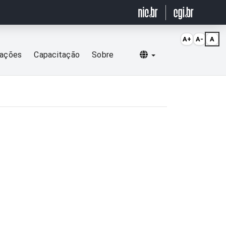
A+
A-
A
Selecionar idioma
cações
Capacitação
Sobre