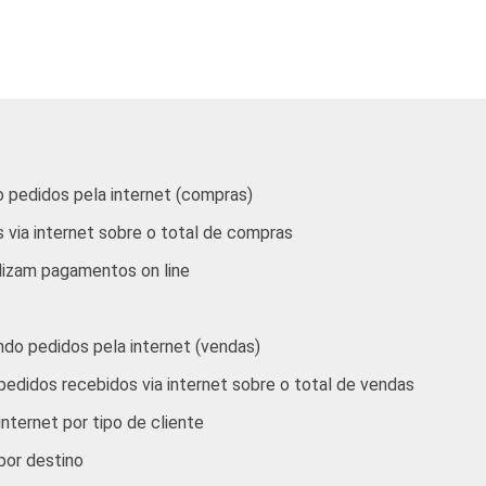
zenagem
28
16
14
20
es
iárias,
27
21
17
11
dos às
 pedidos pela internet (compras)
 via internet sobre o total de compras
23
30
16
6
lizam pagamentos on line
pras pela internet, com 10 ou mais funcionários, que constit
 os grupos 90 e 91. Respostas referentes aos últimos doze meses
do pedidos pela internet (vendas)
edidos recebidos via internet sobre o total de vendas
tos H - Alojamento e Alimentação e O - Outros Serviços Coletiv
elacionadas e 91 - Atividades Associativas).
internet por tipo de cliente
roximados
para cada variável este indicador.
 por destino