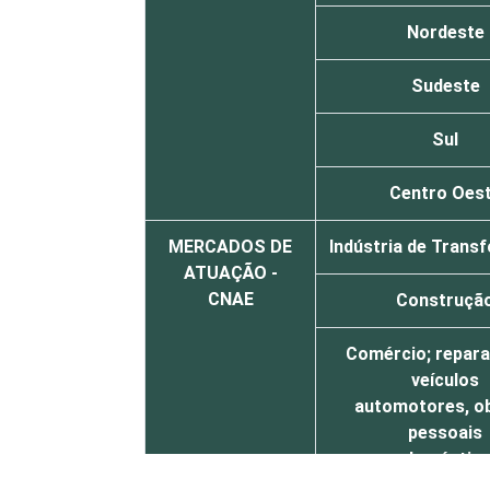
Nordeste
Sudeste
Sul
Centro Oes
MERCADOS DE
Indústria de Trans
ATUAÇÃO -
CNAE
Construçã
Comércio; repar
veículos
automotores, o
pessoais
e doméstic