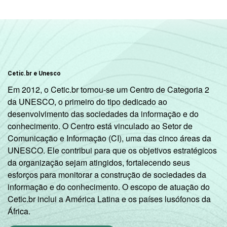
1
Base: 5 465 empresas com acesso à
Internet, com 10 ou mais funcionários, que
constituem os seguintes segmentos da
CNAE 2.0 (C, F, G, H, I, J, L, M, N, R e S).
Respostas estimuladas. Cada item
Cetic.br e Unesco
apresentado se refere apenas aos
Em 2012, o Cetic.br tornou-se um Centro de Categoria 2
resultados da alternativa "sim". Dados
da UNESCO, o primeiro do tipo dedicado ao
coletados entre outubro de 2011 e janeiro
desenvolvimento das sociedades da informação e do
de 2012.
conhecimento. O Centro está vinculado ao Setor de
Fonte: NIC.br - out 2011 / jan 2012
Comunicação e Informação (CI), uma das cinco áreas da
UNESCO. Ele contribui para que os objetivos estratégicos
da organização sejam atingidos, fortalecendo seus
esforços para monitorar a construção de sociedades da
informação e do conhecimento. O escopo de atuação do
Cetic.br inclui a América Latina e os países lusófonos da
África.