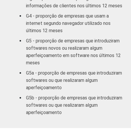
imobiliárias;
informações de clientes nos últimos 12 meses
Atividades
G4 - proporção de empresas que usam a
profissionais,
internet segundo navegador utilizado nos
científicas e
94
6
últimos 12 meses
técnicas;
Atividades
G5 - proporção de empresas que introduziram
administrativas
softwares novos ou realizaram algum
e serviços
aperfeiçoamento em software nos últimos 12
complementares
meses
G5a - proporção de empresas que introduziram
Informação e
softwares ou que realizaram algum
comunicação;
aperfeiçoamento
Artes,
cultura, esporte
G5b - proporção de empresas que introduziram
94
7
e recreação;
softwares ou que realizaram algum
Outras
aperfeiçoamento
atividades de
serviços