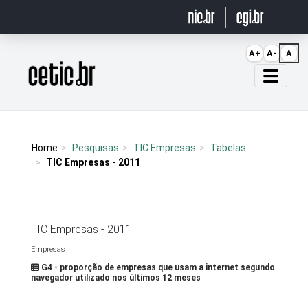
Ir para o conteúdo
A+
A-
A
Página inicial
Home
Pesquisas
TIC Empresas
Tabelas
TIC Empresas - 2011
TIC Empresas - 2011
Empresas
G4 - proporção de empresas que usam a internet segundo
navegador utilizado nos últimos 12 meses