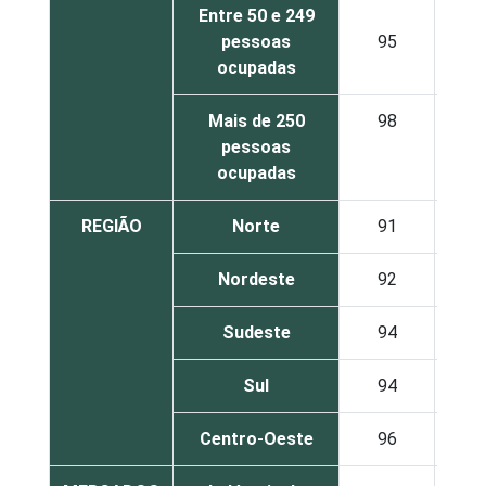
Entre 50 e 249
pessoas
95
6
ocupadas
Mais de 250
98
7
pessoas
ocupadas
REGIÃO
Norte
91
6
Nordeste
92
7
Sudeste
94
5
Sul
94
6
Centro-Oeste
96
6