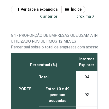
Ver tabela expandida
Índice
anterior
próxima
G4 - PROPORÇÃO DE EMPRESAS QUE USAM A INTER
UTILIZADO NOS ÚLTIMOS 12 MESES
Percentual sobre o total de empresas com acesso à Int
Internet
Mozi
Percentual (%)
Explorer
Fire
Total
94
5
PORTE
Entre 10 e 49
pessoas
92
5
ocupadas