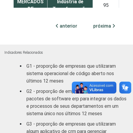
MERCADOS
Indústria de
95
5
DE
Transformação
ATUAÇÃO -
CNAE 2.0
Construção
94
6
anterior
próxima
Comércio;
reparação de
veículos
93
5
Indicadores Relacionados
automotores e
G1 - proporção de empresas que utilizaram
motocicletas
sistema operacional de código aberto nos
últimos 12 meses
Transporte,
armazenagem e
95
6
G2 - proporção de empresas que utilizaram
correio
pacotes de software erp para integrar os dados
e processos de seus departamentos em um
Alojamento e
91
5
sistema único nos últimos 12 meses
alimentação
G3 - proporção de empresas que utilizaram
algum aplicativo de crm para gerenciar
Atividades