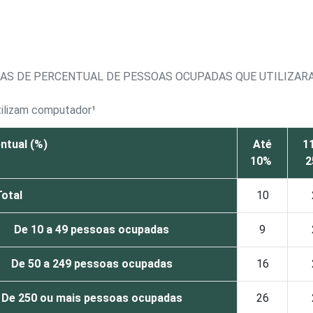
IXAS DE PERCENTUAL DE PESSOAS OCUPADAS QUE UTILIZA
tilizam computador¹
ntual (%)
Até
1
10%
Total
10
De 10 a 49 pessoas ocupadas
9
De 50 a 249 pessoas ocupadas
16
De 250 ou mais pessoas ocupadas
26