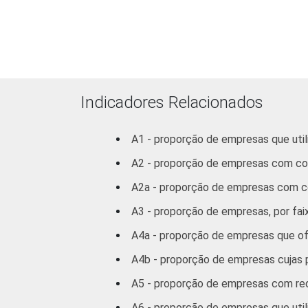
Ativid
Indicadores Relacionados
a
A1 - proporção de empresas que uti
A2 - proporção de empresas com c
A2a - proporção de empresas com c
Arte
A3 - proporção de empresas, por fa
A4a - proporção de empresas que o
¹ Base: 6 271 empresas que declarara
A4b - proporção de empresas cujas
2.0 (C, F, G, H, I, J, L, M, N, R e S).
Fonte: NIC.br - nov/2012 a mar/2013
A5 - proporção de empresas com rede
A6 - proporção de empresas que util