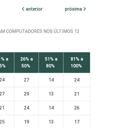
anterior
próxima
RAM COMPUTADORES NOS ÚLTIMOS 12
1% a
26% a
51% a
81% a
25%
50%
80%
100%
24
27
14
24
27
29
13
21
21
24
14
26
25
19
13
17