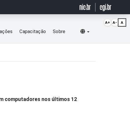
A+
A-
A
Selecionar idioma
cações
Capacitação
Sobre
ram computadores nos últimos 12