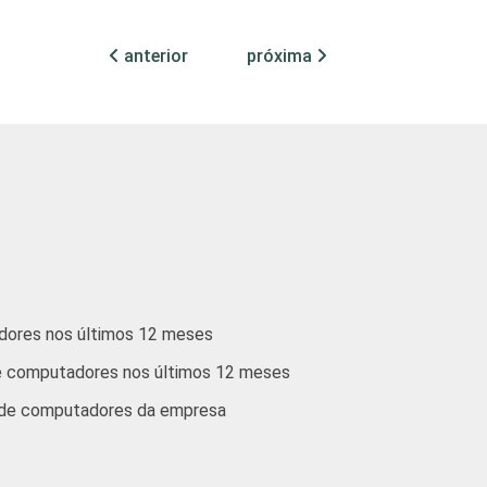
36
30
8
11
anterior
próxima
10
10
14
58
3
12
14
70
22
25
15
32
adores nos últimos 12 meses
e computadores nos últimos 12 meses
 constituem os seguintes segmentos da CNAE
 de computadores da empresa