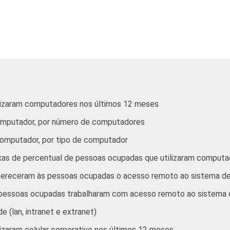
Alojamento e alimentação
14
ades imobiliárias; atividades profissionais,
científicas
e técnicas;
8
tividades administrativas e serviços
complementares
lizaram computadores nos últimos 12 meses
omputador, por número de computadores
Informação e comunicação
1
omputador, por tipo de computador
s, cultura, esporte e recreação; outras
6
ixas de percentual de pessoas ocupadas que utilizaram comput
atividades de serviços
fereceram às pessoas ocupadas o acesso remoto ao sistema d
m utilizar computador, com 10 ou mais pessoas ocupadas e que
 pessoas ocupadas trabalharam com acesso remoto ao sistema
 Dados coletados entre novembro de 2012 e março de 2013.
 (lan, intranet e extranet)
izaram celular corporativo nos últimos 12 meses