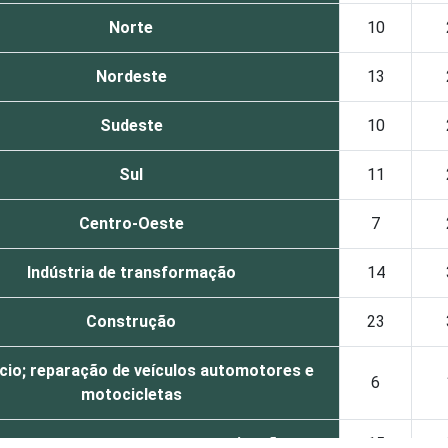
Norte
10
Nordeste
13
Sudeste
10
Sul
11
Centro-Oeste
7
Indústria de transformação
14
Construção
23
io; reparação de veículos automotores e
6
motocicletas
nsporte, armazenagem e comunicações
15