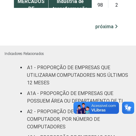
MERCADOS
Indústria de
98
2
DE
transformação
ATUAÇÃO -
CNAE 2.0
Construção
98
2
próxima
Comércio;
reparação de
veí­culos
97
3
Indicadores Relacionados
automotores e
A1 - PROPORÇÃO DE EMPRESAS QUE
motocicletas
UTILIZARAM COMPUTADORES NOS ÚLTIMOS
Transporte,
12 MESES
armazenagem
98
2
A1A - PROPORÇÃO DE EMPRESAS QUE
e correio
POSSUEM ÁREA OU DEPARTAMENTO DE TI
A2 - PROPORÇÃO DE EMPRESAS COM
Alojamento e
89
11
COMPUTADOR, POR NÚMERO DE
alimentação
COMPUTADORES
Atividades