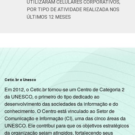
serviços
UTILIZARAM CELULARES CORPORATIVOS,
POR TIPO DE ATIVIDADE REALIZADA NOS
Â¹ Base: 6.429 empresas com 10 ou mais
ÚLTIMOS 12 MESES
pessoas ocupadas e que constituem os
seguintes segmentos da CNAE 2.0 (C, F, G, H,
I, J, L, M, N, R e S). Dados coletados entre
setembro e dezembro de 2013.
Fonte: NIC.br - set/2013 a dez/2013
Cetic.br e Unesco
Em 2012, o Cetic.br tornou-se um Centro de Categoria 2
da UNESCO, o primeiro do tipo dedicado ao
desenvolvimento das sociedades da informação e do
conhecimento. O Centro está vinculado ao Setor de
Comunicação e Informação (CI), uma das cinco áreas da
UNESCO. Ele contribui para que os objetivos estratégicos
da organização sejam atingidos, fortalecendo seus