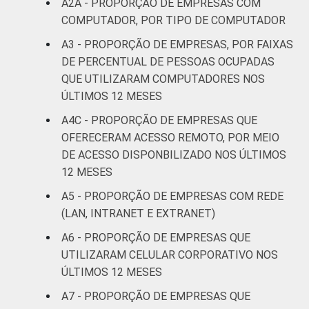
A2A - PROPORÇÃO DE EMPRESAS COM
imobiliárias;
COMPUTADOR, POR TIPO DE COMPUTADOR
atividades
A3 - PROPORÇÃO DE EMPRESAS, POR FAIXAS
profissionais,
DE PERCENTUAL DE PESSOAS OCUPADAS
científicas e
99
1
técnicas;
QUE UTILIZARAM COMPUTADORES NOS
atividades
ÚLTIMOS 12 MESES
administrativas
A4C - PROPORÇÃO DE EMPRESAS QUE
e serviços
OFERECERAM ACESSO REMOTO, ‏POR MEIO
complentares
DE ACESSO DISPONBILIZADO NOS ÚLTIMOS
12 MESES
Informação e
100
0
comunicação
A5 - PROPORÇÃO DE EMPRESAS COM REDE
(LAN, INTRANET E EXTRANET)
Artes, cultura,
A6 - PROPORÇÃO DE EMPRESAS QUE
esporte e
UTILIZARAM CELULAR CORPORATIVO NOS
recreação;
96
4
ÚLTIMOS 12 MESES
outras
atividades de
A7 - PROPORÇÃO DE EMPRESAS QUE