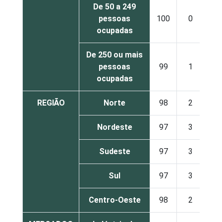
De 50 a 249
pessoas
100
0
ocupadas
De 250 ou mais
pessoas
99
1
ocupadas
REGIÃO
Norte
98
2
Nordeste
97
3
Sudeste
97
3
Sul
97
3
Centro-Oeste
98
2