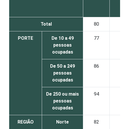
Total
80
46
PORTE
De 10 a 49
77
40
pessoas
ocupadas
De 50 a 249
86
58
pessoas
ocupadas
De 250 ou mais
94
83
pessoas
ocupadas
REGIÃO
Norte
82
49