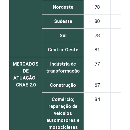
Nordeste
78
45
Sudeste
80
46
Sul
78
41
Centro-Oeste
81
52
MERCADOS
Indústria de
77
41
DE
transformação
ATUAÇÃO -
CNAE 2.0
Construção
67
32
Comércio;
84
51
reparação de
veículos
automotores e
motocicletas