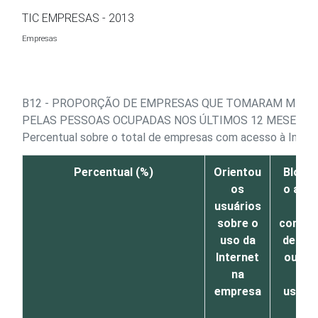
Ir para o conteúdo
TIC EMPRESAS - 2013
Empresas
B12 - PROPORÇÃO DE EMPRESAS QUE TOMARAM MEDID
PELAS PESSOAS OCUPADAS NOS ÚLTIMOS 12 MESES
Percentual sobre o total de empresas com acesso à Inter
Percentual (%)
Orientou
Bloqu
os
o ace
usuários
a
sobre o
conteú
uso da
de alg
Internet
ou to
na
os
empresa
usuár