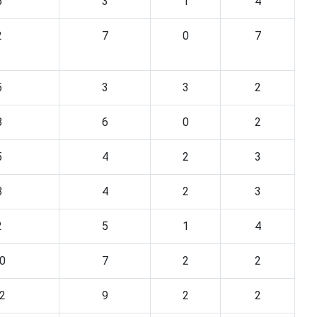
5
3
1
4
2
7
0
7
5
3
3
2
8
6
0
2
5
4
2
3
8
4
2
3
2
5
1
4
0
7
2
2
2
9
2
2