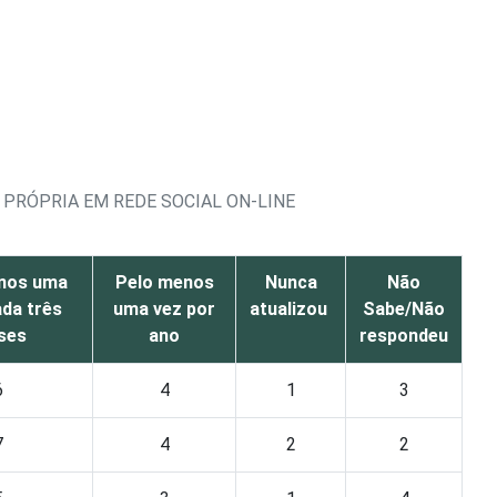
 PRÓPRIA EM REDE SOCIAL ON-LINE
nos uma
Pelo menos
Nunca
Não
ada três
uma vez por
atualizou
Sabe/Não
ses
ano
respondeu
6
4
1
3
7
4
2
2