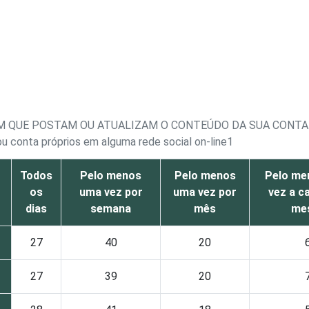
M QUE POSTAM OU ATUALIZAM O CONTEÚDO DA SUA CONTA
u conta próprios em alguma rede social on-line1
Todos
Pelo menos
Pelo menos
Pelo me
os
uma vez por
uma vez por
vez a c
dias
semana
mês
me
27
40
20
27
39
20