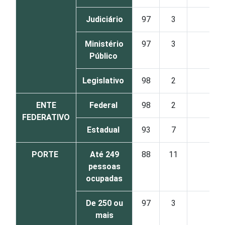
Judiciário
97
3
0
Ministério
97
3
0
Público
Legislativo
98
2
0
ENTE
Federal
98
2
0
FEDERATIVO
Estadual
93
7
1
PORTE
Até 249
88
11
1
pessoas
ocupadas
De 250 ou
97
3
0
mais