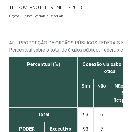
Ir para o conteúdo
TIC GOVERNO ELETRÔNICO - 2013
Órgãos Públicos Federais e Estaduais
A5 - PROPORÇÃO DE ÓRGÃOS PÚBLICOS FEDERAIS E ES
Percentual sobre o total de órgãos públicos federais e es
Percentual (%)
Conexão via cabo e fi
ótica
Sim
Não
Não sab
Não
Respon
Total
93
6
0
PODER
Executivo
93
7
1