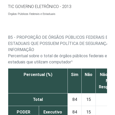
Ir para o conteúdo
TIC GOVERNO ELETRÔNICO - 2013
Órgãos Públicos Federais e Estaduais
B5 - PROPORÇÃO DE ÓRGÃOS PÚBLICOS FEDERAIS E
ESTADUAIS QUE POSSUEM POLÍTICA DE SEGURANÇA D
INFORMAÇÃO
Percentual sobre o total de órgãos públicos federais e
estaduais que utilizam computador¹
Percentual (%)
Sim
Não
Não sab
Não
Respon
Total
84
15
1
PODER
Executivo
84
15
1