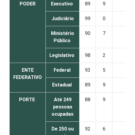
PODER
Executivo
89
9
2
Judiciário
99
0
1
Ministério
90
7
3
Público
Legislativo
98
2
0
ENTE
Federal
93
5
2
FEDERATIVO
Estadual
89
9
2
PORTE
Até 249
88
9
3
pessoas
ocupadas
De 250 ou
92
6
2