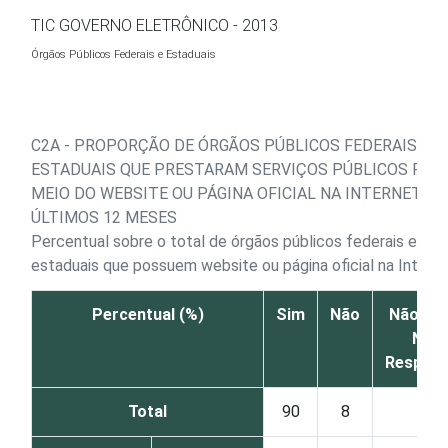
Ir para o conteúdo
TIC GOVERNO ELETRÔNICO - 2013
Órgãos Públicos Federais e Estaduais
C2A - PROPORÇÃO DE ÓRGÃOS PÚBLICOS FEDERAIS E
ESTADUAIS QUE PRESTARAM SERVIÇOS PÚBLICOS POR
MEIO DO WEBSITE OU PÁGINA OFICIAL NA INTERNET N
ÚLTIMOS 12 MESES
Percentual sobre o total de órgãos públicos federais e
estaduais que possuem website ou página oficial na Interne
Percentual (%)
Sim
Não
Não sab
Não
Respon
Total
90
8
2