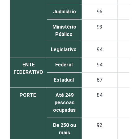
Judiciário
96
96
Ministério
93
97
Público
Legislativo
94
100
ENTE
Federal
94
92
FEDERATIVO
Estadual
87
79
PORTE
Até 249
84
78
pessoas
ocupadas
De 250 ou
92
82
mais