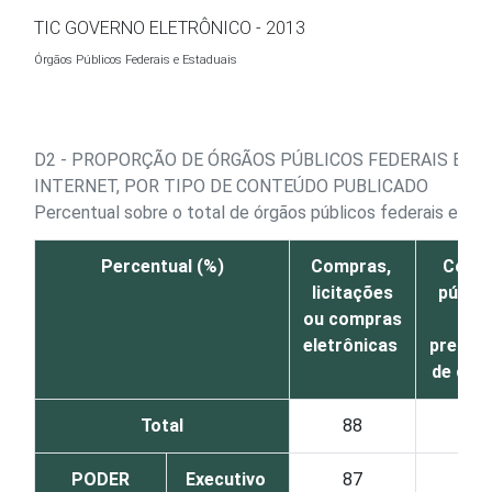
Ir para o conteúdo
TIC GOVERNO ELETRÔNICO - 2013
Órgãos Públicos Federais e Estaduais
D2 - PROPORÇÃO DE ÓRGÃOS PÚBLICOS FEDERAIS E ES
INTERNET, POR TIPO DE CONTEÚDO PUBLICADO
Percentual sobre o total de órgãos públicos federais e es
Percentual (%)
Compras,
Cont
licitações
públic
ou compras
ou
eletrônicas
presta
de con
Total
88
80
PODER
Executivo
87
78