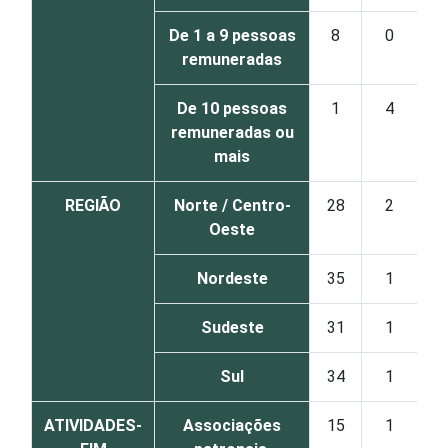
De 1 a 9 pessoas
8
0
remuneradas
De 10 pessoas
1
4
1
remuneradas ou
mais
REGIÃO
Norte / Centro-
28
2
Oeste
Nordeste
35
1
Sudeste
31
1
Sul
34
1
ATIVIDADES-
Associações
15
1