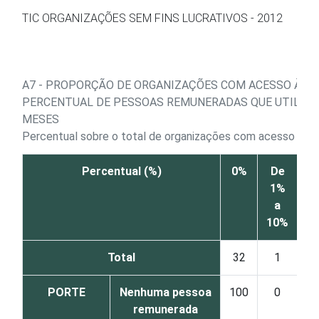
Ir para o conteúdo
TIC ORGANIZAÇÕES SEM FINS LUCRATIVOS - 2012
A7 - PROPORÇÃO DE ORGANIZAÇÕES COM ACESSO À INT
PERCENTUAL DE PESSOAS REMUNERADAS QUE UTILIZA
MESES
Percentual sobre o total de organizações com acesso à In
Percentual (%)
0%
De
D
1%
1
a
10%
2
Total
32
1
PORTE
Nenhuma pessoa
100
0
remunerada