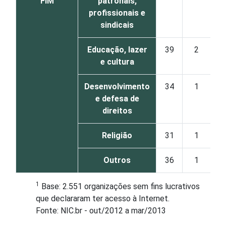
FIM
patronais,
profissionais e
sindicais
Educação, lazer
39
2
1
e cultura
Desenvolvimento
34
1
e defesa de
direitos
Religião
31
1
Outros
36
1
1
Base: 2.551 organizações sem fins lucrativos
que declararam ter acesso à Internet.
Fonte: NIC.br - out/2012 a mar/2013