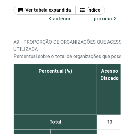
Ver tabela expandida
Índice
anterior
próxima
A9 - PROPORÇÃO DE ORGANIZAÇÕES QUE ACESSARAM 
UTILIZADA
Percentual sobre o total de organizações que possuem
Percentual (%)
Acesso
Discado
co
vi
tel
Total
13