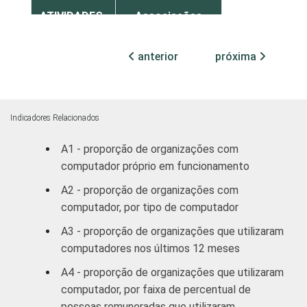
ATIVIDADES-
Associações
FIM
patronais,
14
profissionais e
anterior
próxima
sindicais
Educação, lazer
12
e cultura
Indicadores Relacionados
A1 - proporção de organizações com
Desenvolvimento
e defesa de
13
computador próprio em funcionamento
direitos
A2 - proporção de organizações com
computador, por tipo de computador
Religião
15
A3 - proporção de organizações que utilizaram
computadores nos últimos 12 meses
Outros
8
A4 - proporção de organizações que utilizaram
1 Base: 2.288 organizações sem fins
computador, por faixa de percentual de
lucrativos que possuem computador. Dados
pessoas remuneradas que utilizaram