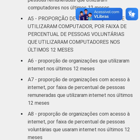
coletados entre outubro de 2012 e março de
computadores nos últimos 12 meses
2013.
A5 - PROPORÇÃO DE ORGANIZAÇÕES QUE
Fonte: NIC.br - out/2012 a mar/2013
UTILIZARAM COMPUTADOR, POR FAIXA DE
PERCENTUAL DE PESSOAS VOLUNTÁRIAS
QUE UTILIZARAM COMPUTADORES NOS
ÚLTIMOS 12 MESES
A6 - proporção de organizações que utilizaram
internet nos últimos 12 meses
A7 - proporção de organizações com acesso à
internet, por faixa de percentual de pessoas
remuneradas que utilizaram internet nos últimos
12 meses
A8 - proporção de organizações com acesso à
internet, por faixa de percentual de pessoas
voluntárias que usaram internet nos últimos 12
meses