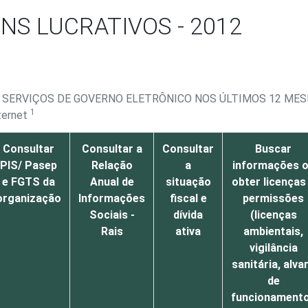
NS LUCRATIVOS - 2012
SERVIÇOS DE GOVERNO ELETRÔNICO NOS ÚLTIMOS 12 MESE
1
ternet
Consultar
Consultar a
Consultar
Buscar
PIS/ Pasep
Relação
a
informações 
e FGTS da
Anual de
situação
obter licenças
organização
Informações
fiscal e
permissões
Sociais -
dívida
(licenças
Rais
ativa
ambientais,
vigilância
sanitária, alva
de
funcionament