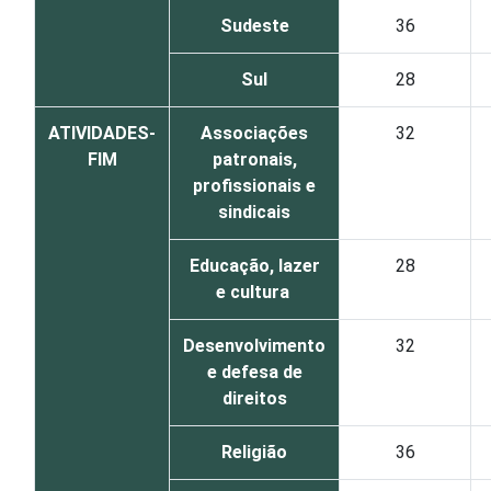
Sudeste
36
Sul
28
ATIVIDADES-
Associações
32
FIM
patronais,
profissionais e
sindicais
Educação, lazer
28
e cultura
Desenvolvimento
32
e defesa de
direitos
Religião
36