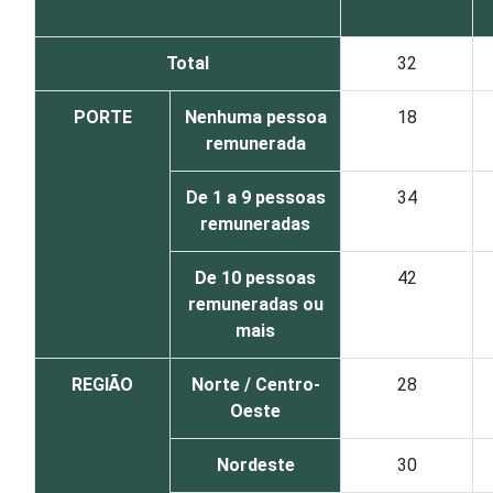
Total
32
PORTE
Nenhuma pessoa
18
remunerada
De 1 a 9 pessoas
34
remuneradas
De 10 pessoas
42
remuneradas ou
mais
REGIÃO
Norte / Centro-
28
Oeste
Nordeste
30