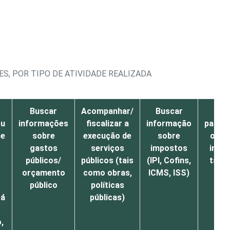
S, POR TIPO DE ATIVIDADE REALIZADA
Buscar
Acompanhar/
Buscar
Fa
ou
informações
fiscalizar a
informação
pagam
 e
sobre
execução de
sobre
on-li
gastos
serviços
impostos
impo
públicos/
públicos (tais
(IPI, Cofins,
taxas
orçamento
como obras,
ICMS, ISS)
público
políticas
rá
públicas)
o,