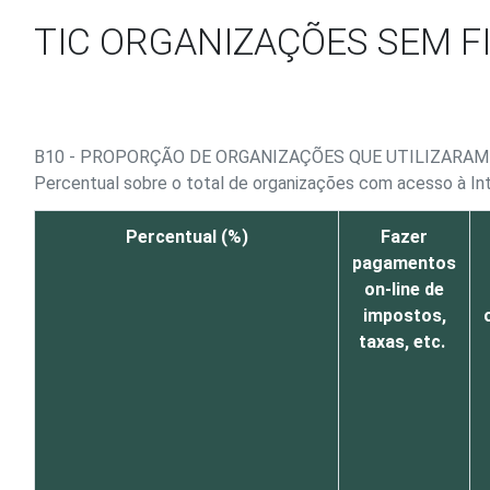
Ir para o conteúdo
TIC ORGANIZAÇÕES SEM FI
B10 - PROPORÇÃO DE ORGANIZAÇÕES QUE UTILIZARAM 
Percentual sobre o total de organizações com acesso à In
Percentual (%)
Fazer
pagamentos
on-line de
impostos,
taxas, etc.