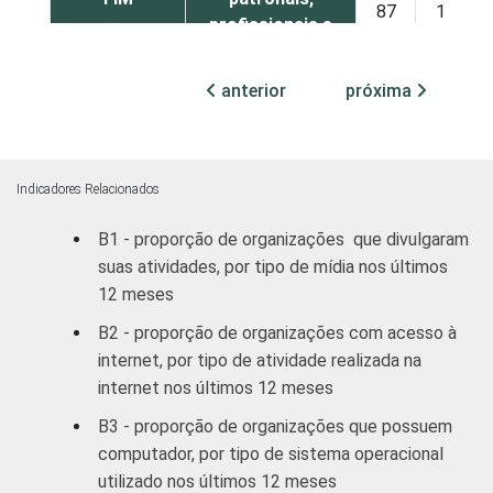
87
13
profissionais e
sindicais
anterior
próxima
Educação, lazer
85
14
e cultura
Desenvolvimento
Indicadores Relacionados
e defesa de
84
15
direitos
B1 - proporção de organizações que divulgaram
suas atividades, por tipo de mídia nos últimos
Religião
77
20
12 meses
B2 - proporção de organizações com acesso à
Outros
86
13
internet, por tipo de atividade realizada na
internet nos últimos 12 meses
1
Base: 2.551 organizações sem fins
B3 - proporção de organizações que possuem
lucrativos que declararam ter acesso à
computador, por tipo de sistema operacional
Internet. Dados coletados entre outubro de
utilizado nos últimos 12 meses
2012 e março de 2013. Respostas