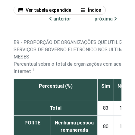
Ver tabela expandida
Índice
anterior
próxima
B9 - PROPORÇÃO DE ORGANIZAÇÕES QUE UTILIZARA
SERVIÇOS DE GOVERNO ELETRÔNICO NOS ÚLTIMOS 1
MESES
Percentual sobre o total de organizações com acesso à
1
Internet
Percentual (%)
Sim
Não
Total
83
15
PORTE
Nenhuma pessoa
80
18
remunerada