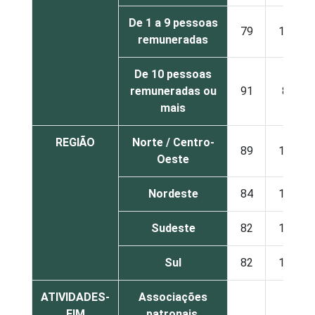
De 1 a 9 pessoas
79
19
remuneradas
De 10 pessoas
remuneradas ou
91
8
mais
REGIÃO
Norte / Centro-
89
10
Oeste
Nordeste
84
15
Sudeste
82
16
Sul
82
16
ATIVIDADES-
Associações
FIM
patronais,