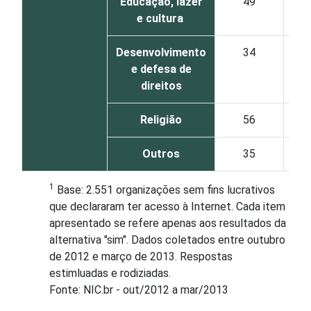
Educação, lazer
49
2
e cultura
Desenvolvimento
34
1
e defesa de
direitos
Religião
56
2
Outros
35
1
1
Base: 2.551 organizações sem fins lucrativos
que declararam ter acesso à Internet. Cada item
apresentado se refere apenas aos resultados da
alternativa "sim". Dados coletados entre outubro
de 2012 e março de 2013. Respostas
estimluadas e rodiziadas.
Fonte: NIC.br - out/2012 a mar/2013