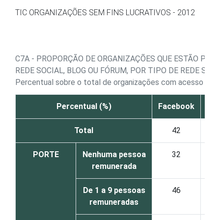
Ir para o conteúdo
TIC ORGANIZAÇÕES SEM FINS LUCRATIVOS - 2012
C7A - PROPORÇÃO DE ORGANIZAÇÕES QUE ESTÃO PRES
REDE SOCIAL, BLOG OU FÓRUM, POR TIPO DE REDE SOC
Percentual sobre o total de organizações com acesso à In
Percentual (%)
Facebook
Ork
Total
42
1
PORTE
Nenhuma pessoa
32
1
remunerada
De 1 a 9 pessoas
46
1
remuneradas