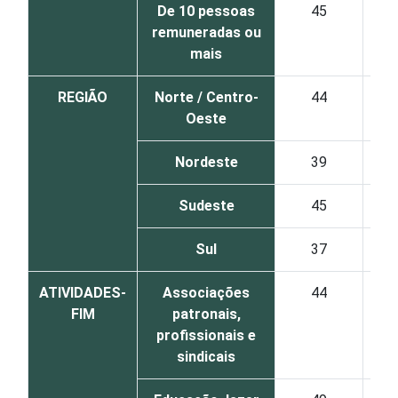
De 10 pessoas
45
1
remuneradas ou
mais
REGIÃO
Norte / Centro-
44
1
Oeste
Nordeste
39
2
Sudeste
45
1
Sul
37
1
ATIVIDADES-
Associações
44
1
FIM
patronais,
profissionais e
sindicais