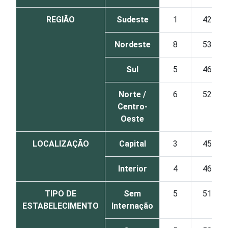
REGIÃO
Sudeste
1
42
Nordeste
8
53
Sul
5
46
Norte /
6
52
Centro-
Oeste
LOCALIZAÇÃO
Capital
3
45
Interior
4
46
TIPO DE
Sem
5
51
ESTABELECIMENTO
Internação