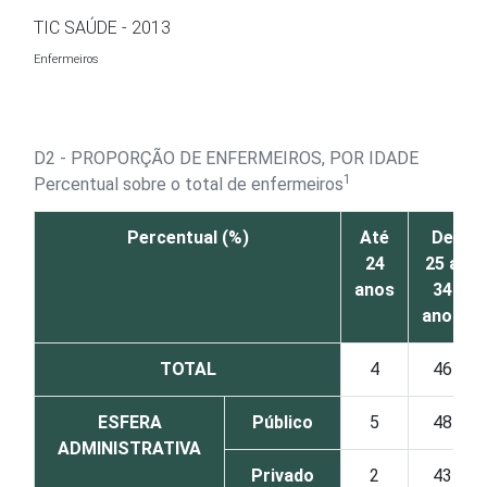
Ir para o conteúdo
TIC SAÚDE - 2013
Enfermeiros
D2 - PROPORÇÃO DE ENFERMEIROS, POR IDADE
1
Percentual sobre o total de enfermeiros
Percentual (%)
Até
De
24
25 a
anos
34
anos
TOTAL
4
46
ESFERA
Público
5
48
ADMINISTRATIVA
Privado
2
43