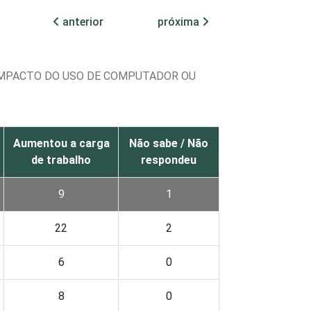
anterior
próxima
IMPACTO DO USO DE COMPUTADOR OU
Aumentou a carga
Não sabe / Não
de trabalho
respondeu
9
1
22
2
6
0
8
0