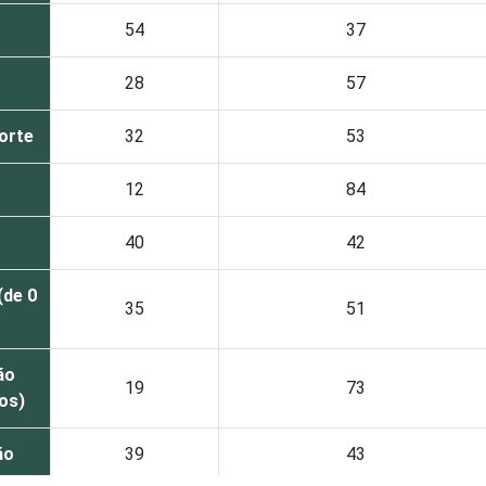
54
37
28
57
orte
32
53
12
84
40
42
(de 0
35
51
ão
19
73
tos)
ão
39
43