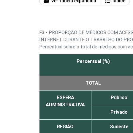
Ver tabela expandida
Índice
F3 - PROPORÇÃO DE MÉDICOS COM ACES
INTERNET DURANTE O TRABALHO DO PRO
Percentual sobre o total de médicos com a
Percentual (%)
TOTAL
ESFERA
Público
ADMINISTRATIVA
Privado
REGIÃO
Sudeste