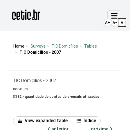
Ir para o conteúdo
Página inicial
A+
A-
A
Home
Surveys
TIC Domicílios
Tables
TIC Domicílios - 2007
TIC Domicílios - 2007
Indivíduos
E2 - quantidade de contas de e-emails utilizadas
View expanded table
Índice
anterior
próxima