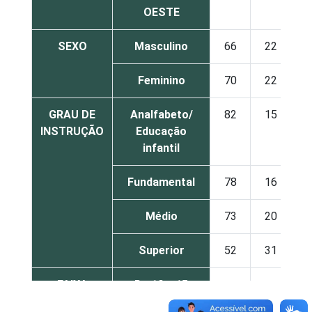
OESTE
SEXO
Masculino
66
22
Feminino
70
22
GRAU DE
Analfabeto/
82
15
INSTRUÇÃO
Educação
infantil
Fundamental
78
16
Médio
73
20
Superior
52
31
1
FAIXA
De 10 a 15
76
18
ETÁRIA
anos