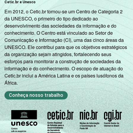
Cetic.br e Unesco
Em 2012, o Cetic.br tornou-se um Centro de Categoria 2
R$761-R$1140
75
17
da UNESCO, o primeiro do tipo dedicado ao
desenvolvimento das sociedades da informação e do
R$1141-
conhecimento. O Centro está vinculado ao Setor de
67
23
R$1900
Comunicação e Informação (CI), uma das cinco áreas da
UNESCO. Ele contribui para que os objetivos estratégicos
R$1901-
da organização sejam atingidos, fortalecendo seus
52
33
1
R$3800
esforços para monitorar a construção de sociedades da
informação e do conhecimento. O escopo de atuação do
R$3801 ou
45
32
1
Cetic.br inclui a América Latina e os países lusófonos da
mais
África.
CLASSE
A
45
30
1
Conheça nosso trabalho
3
SOCIAL
B
62
26
C
72
20