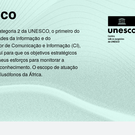
A
sco
B
Categoria 2 da UNESCO, o primeiro do
C
ades da informação e do
or de Comunicação e Informação (CI),
DE
 para que os objetivos estratégicos
seus esforços para monitorar a
Trabalhador
 conhecimento. O escopo de atuação
 lusófonos da África.
Desempregado
4
Não integra a população ativa
m telefone celular. Entrevistas realizadas em
área urbana
.
tiva estão contabilizados os estudantes, aposentados e as dona
ão leva em consideração a educação do chefe de família e a poss