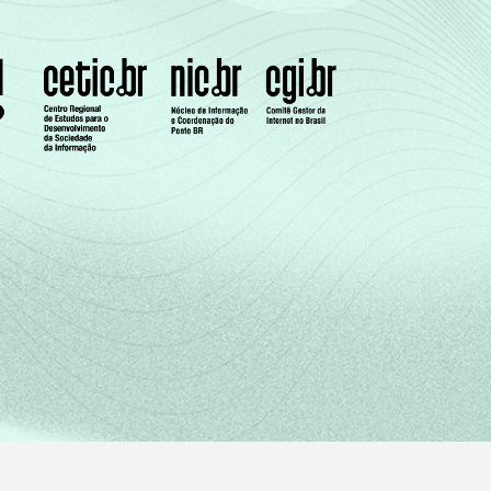
60
39
-
51
47
1
41
56
3
25
69
6
42
55
3
41
56
3
35
61
4
s de casa.
e de uma serie de utensílios domésticos,