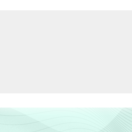
30
66
4
24
72
4
10
75
15
22
71
6
32
64
4
39
59
3
47
50
2
55
44
1
57
41
2