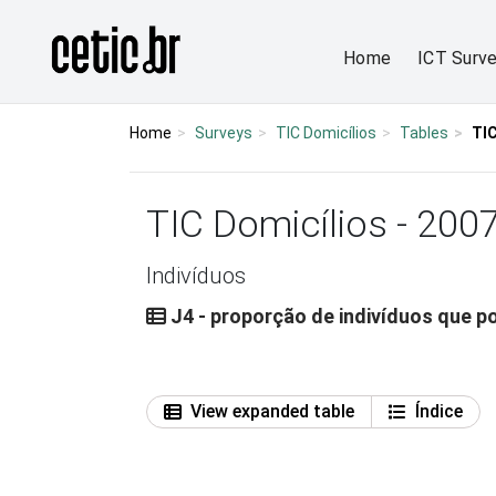
Ir para o conteúdo
Página inicial
Home
ICT Surv
Home
Surveys
TIC Domicílios
Tables
TIC
TIC Domicílios - 200
Indivíduos
J4 - proporção de indivíduos que p
View expanded table
Índice