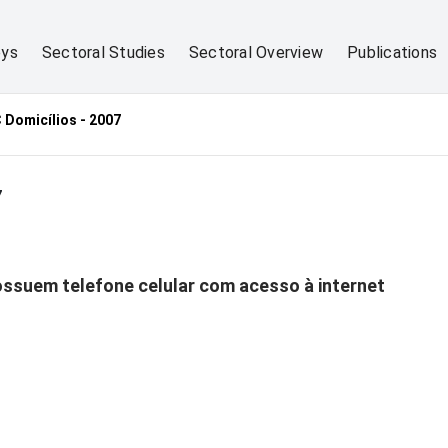
eys
Sectoral Studies
Sectoral Overview
Publications
 Domicílios - 2007
7
ossuem telefone celular com acesso à internet