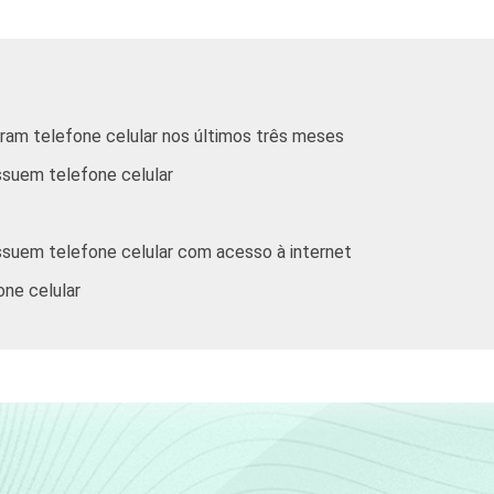
De 35 a 44 anos
De 45 a 59 anos
De 60 anos ou mais
aram telefone celular nos últimos três meses
ssuem telefone celular
Até R$380
R$381-R$760
ssuem telefone celular com acesso à internet
R$761-R$1140
one celular
R$1141-R$1900
R$1901-R$3800
R$3801 ou mais