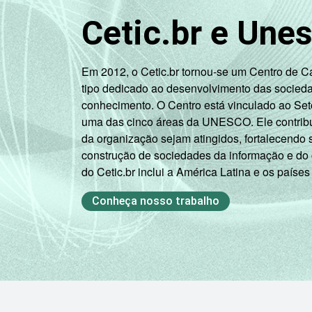
3
CLASSE SOCIAL
Cetic.br e Une
Em 2012, o Cetic.br tornou-se um Centro de 
tipo dedicado ao desenvolvimento das socied
conhecimento. O Centro está vinculado ao Set
uma das cinco áreas da UNESCO. Ele contribui
da organização sejam atingidos, fortalecendo 
SITUAÇÃO DE EMPREGO
construção de sociedades da informação e do
do Cetic.br inclui a América Latina e os países
Conheça nosso trabalho
1
Base: 8.751 entrevistados que possue
2
Não sabe / Não respondeu.
3
Na categoria não integra população a
4
O critério utilizado para classificaç