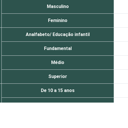
Masculino
Feminino
Analfabeto/ Educação infantil
Fundamental
Médio
Superior
De 10 a 15 anos
De 16 a 24 anos
De 25 a 34 anos