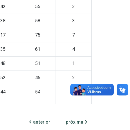
42
55
3
38
58
3
17
75
7
35
61
4
48
51
1
52
46
2
44
54
2
55
44
1
47
51
2
anterior
próxima