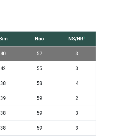
2
Sim
Não
NS/NR
40
57
3
42
55
3
38
58
4
39
59
2
38
59
3
38
59
3