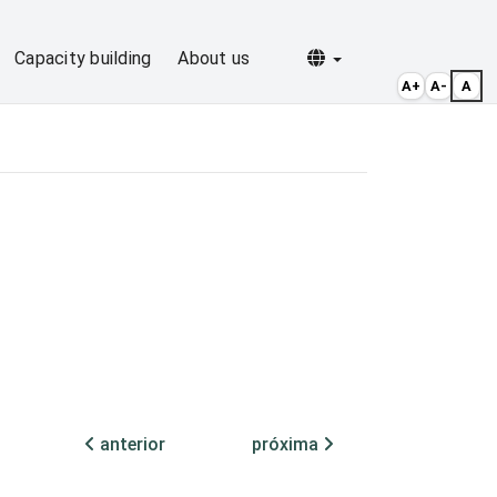
Selecionar idioma
Capacity building
About us
A+
A-
A
anterior
próxima