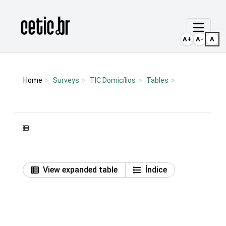
Ir para o conteúdo
Página inicial
A+
A-
A
Home
Surveys
TIC Domicílios
Tables
View expanded table
Índice