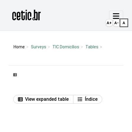
Ir para o conteúdo
Página inicial
A+
A-
A
Home
Surveys
TIC Domicílios
Tables
View expanded table
Índice