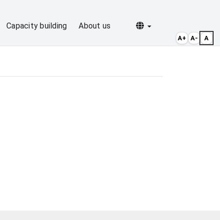
Selecionar idioma
Capacity building
About us
A+
A-
A