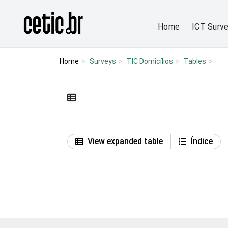
Ir para o conteúdo
Página inicial
Home
ICT Surv
Home
Surveys
TIC Domicílios
Tables
View expanded table
Índice