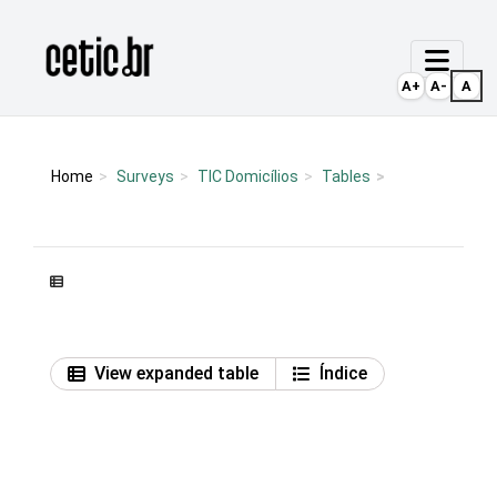
Ir para o conteúdo
Página inicial
A+
A-
A
Home
Surveys
TIC Domicílios
Tables
View expanded table
Índice