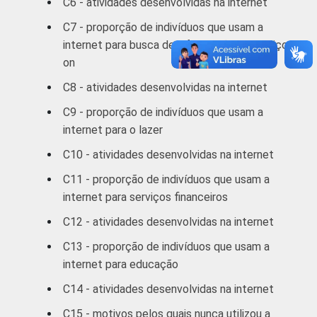
C6 - atividades desenvolvidas na internet
1 SM - 2 SM
10
90
C7 - proporção de indivíduos que usam a
internet para busca de informações e serviços
2 SM - 3 SM
14
86
on
3 SM - 5 SM
23
77
C8 - atividades desenvolvidas na internet
C9 - proporção de indivíduos que usam a
5 SM - 10 SM
30
70
internet para o lazer
10 SM ou +
48
52
C10 - atividades desenvolvidas na internet
C11 - proporção de indivíduos que usam a
CLASSE
A
40
60
internet para serviços financeiros
2
SOCIAL
B
26
74
C12 - atividades desenvolvidas na internet
C13 - proporção de indivíduos que usam a
C
12
88
internet para educação
C14 - atividades desenvolvidas na internet
DE
5
95
C15 - motivos pelos quais nunca utilizou a