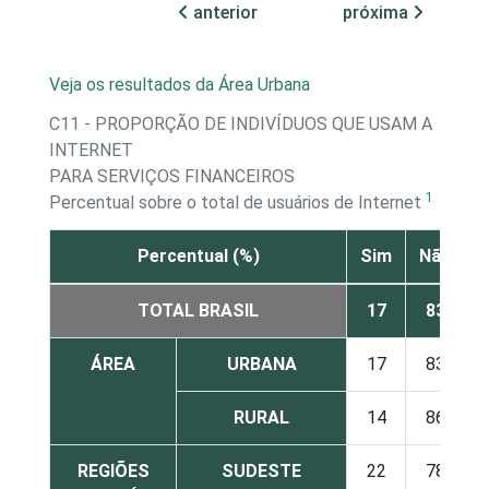
anterior
próxima
Veja os resultados da Área Urbana
C11 - PROPORÇÃO DE INDIVÍDUOS QUE USAM A
INTERNET
PARA SERVIÇOS FINANCEIROS
1
Percentual sobre o total de usuários de Internet
Percentual (%)
Sim
Não
TOTAL BRASIL
17
83
ÁREA
URBANA
17
83
RURAL
14
86
REGIÕES
SUDESTE
22
78