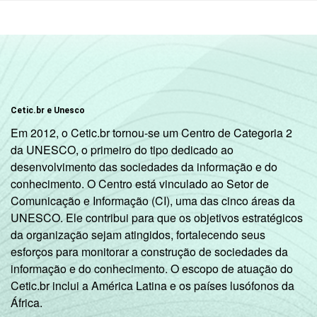
alcançados por domicílio é associada a uma
classe socioeconômica específica (A, B, C, D,
E).
3
Nesta categoria estão contabilizados os
estudantes, aposentados e as donas de
casa.
Fonte: NIC.br - set/nov 2010
Cetic.br e Unesco
Em 2012, o Cetic.br tornou-se um Centro de Categoria 2
da UNESCO, o primeiro do tipo dedicado ao
desenvolvimento das sociedades da informação e do
conhecimento. O Centro está vinculado ao Setor de
Comunicação e Informação (CI), uma das cinco áreas da
UNESCO. Ele contribui para que os objetivos estratégicos
da organização sejam atingidos, fortalecendo seus
esforços para monitorar a construção de sociedades da
informação e do conhecimento. O escopo de atuação do
Cetic.br inclui a América Latina e os países lusófonos da
África.