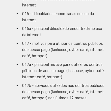
SITUAÇÃO
Trabalhador
22
78
internet
DE
C16 - dificuldades encontradas no uso da
EMPREGO
Desempregado
15
85
internet
Não integra a
C16a - principal dificuldade encontrada no uso
população
da internet
7
93
economicamente
C17 - motivos para utilizar os centros públicos
3
ativa
de acesso pago (lanhouse, cyber café, internet
café, hotspot)
1
Base ponderada: 9.932 entrevistados que
usaram a Internet nos últimos três meses
C17a - principal motivo para utilizar os centros
(amostra principal +
oversample
de usuários
públicos de acesso pago (lanhouse, cyber café,
de Internet).
internet café, hotspot)
2
O critério utilizado para classificação leva
C17b - serviços utilizados nos centros públicos
em consideração a educação do chefe de
de acesso pago (lanhouse, cyber café, internet
família e a posse de uma série de utensílios
café, hotspot) nos últimos 12 meses
domésticos, relacionando-os a um sistema
de pontuação. A soma dos pontos