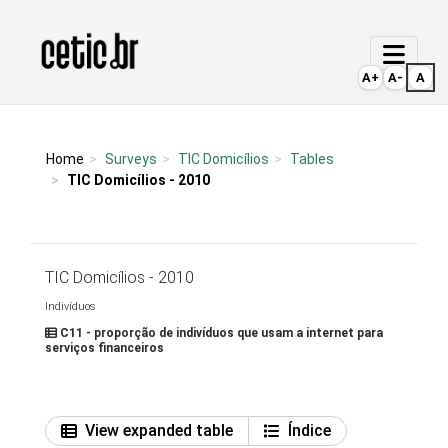
Ir para o conteúdo
Página inicial
A+
A-
A
Home
Surveys
TIC Domicílios
Tables
TIC Domicílios - 2010
TIC Domicílios - 2010
Indivíduos
C11 - proporção de indivíduos que usam a internet para
serviços financeiros
View expanded table
Índice