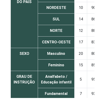
DO PAÍS
NORDESTE
10
90
SUL
14
86
NORTE
12
88
CENTRO-OESTE
17
83
SEXO
Masculino
20
80
Feminino
15
85
GRAU DE
Analfabeto /
5
95
INSTRUÇÃO
Educação infantil
Fundamental
7
93