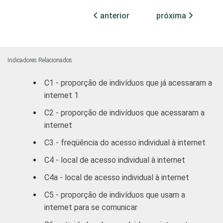
Médio
16
84
anterior
próxima
Superior
31
69
FAIXA
De 10 a 15 anos
2
98
ETÁRIA
Indicadores Relacionados
De 16 a 24 anos
13
87
C1 - proporção de indivíduos que já acessaram a
internet 1
De 25 a 34 anos
25
75
C2 - proporção de indivíduos que acessaram a
De 35 a 44 anos
23
77
internet
C3 - freqüência do acesso individual à internet
De 45 a 59 anos
26
74
C4 - local de acesso individual à internet
De 60 anos ou
23
77
C4a - local de acesso individual à internet
mais
C5 - proporção de indivíduos que usam a
RENDA
internet para se comunicar
Até 1 SM
5
95
FAMILIAR