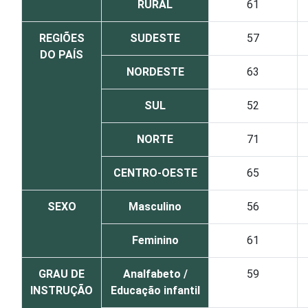
RURAL
61
REGIÕES
SUDESTE
57
DO PAÍS
NORDESTE
63
SUL
52
NORTE
71
CENTRO-OESTE
65
SEXO
Masculino
56
Feminino
61
GRAU DE
Analfabeto /
59
INSTRUÇÃO
Educação infantil