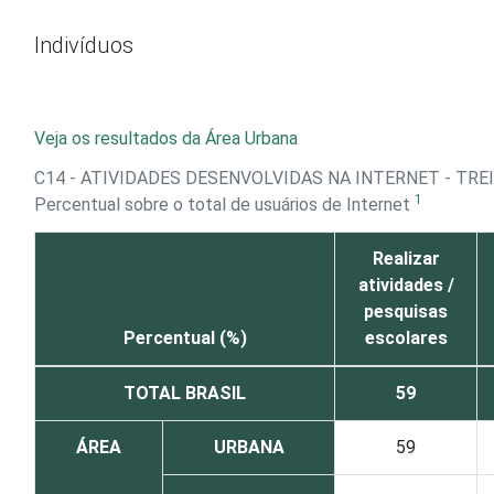
Ir para o conteúdo
Indivíduos
Veja os resultados da Área Urbana
C14 - ATIVIDADES DESENVOLVIDAS NA INTERNET - TR
1
Percentual sobre o total de usuários de Internet
Realizar
atividades /
pesquisas
Percentual (%)
escolares
TOTAL BRASIL
59
ÁREA
URBANA
59