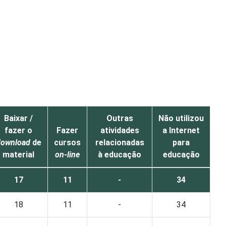
Baixar /
Outras
Não utilizou
fazer o
Fazer
atividades
a Internet
download
de
cursos
relacionadas
para
material
on-line
à educação
educação
17
11
-
34
18
11
-
34