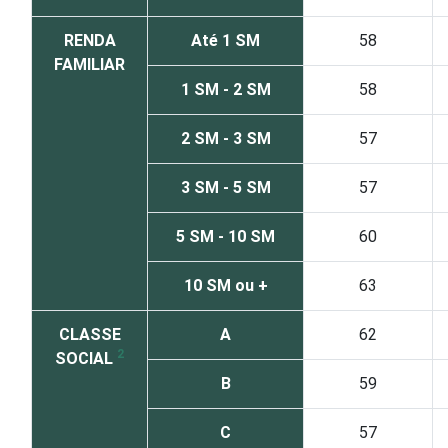
RENDA
Até 1 SM
58
FAMILIAR
1 SM - 2 SM
58
2 SM - 3 SM
57
3 SM - 5 SM
57
5 SM - 10 SM
60
10 SM ou +
63
CLASSE
A
62
2
SOCIAL
B
59
C
57