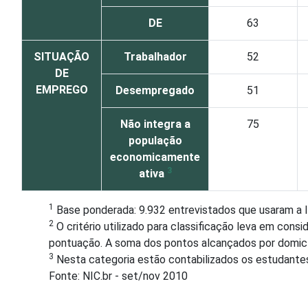
DE
63
SITUAÇÃO
Trabalhador
52
DE
EMPREGO
Desempregado
51
Não integra a
75
população
economicamente
3
ativa
1
Base ponderada: 9.932 entrevistados que usaram a I
2
O critério utilizado para classificação leva em con
pontuação. A soma dos pontos alcançados por domicíli
3
Nesta categoria estão contabilizados os estudante
Fonte: NIC.br - set/nov 2010