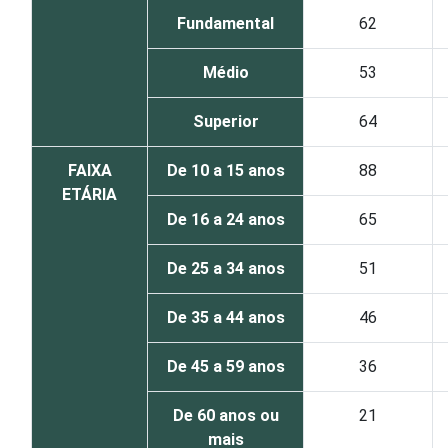
Fundamental
62
Médio
53
Superior
64
FAIXA
De 10 a 15 anos
88
ETÁRIA
De 16 a 24 anos
65
De 25 a 34 anos
51
De 35 a 44 anos
46
De 45 a 59 anos
36
De 60 anos ou
21
mais