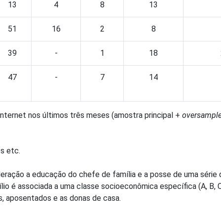
13
4
8
13
51
16
2
8
39
-
1
18
47
-
7
14
nternet nos últimos três meses (amostra principal +
oversampl
s etc.
sideração a educação do chefe de família e a posse de uma série
o é associada a uma classe socioeconômica específica (A, B, C,
s, aposentados e as donas de casa.