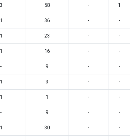
3
58
-
1
1
36
-
-
1
23
-
-
1
16
-
-
-
9
-
-
1
3
-
-
1
1
-
-
-
9
-
-
1
30
-
-