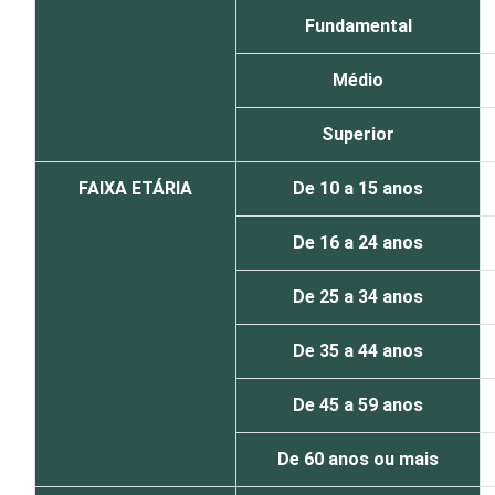
Fundamental
Médio
Superior
FAIXA ETÁRIA
De 10 a 15 anos
De 16 a 24 anos
De 25 a 34 anos
De 35 a 44 anos
De 45 a 59 anos
De 60 anos ou mais