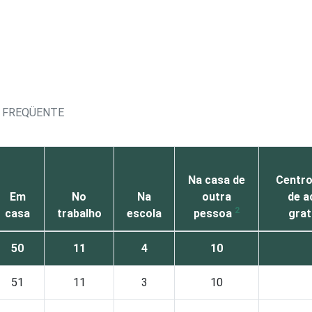
S FREQÜENTE
Na casa de
Centro
Em
No
Na
outra
de a
2
casa
trabalho
escola
pessoa
grat
50
11
4
10
51
11
3
10