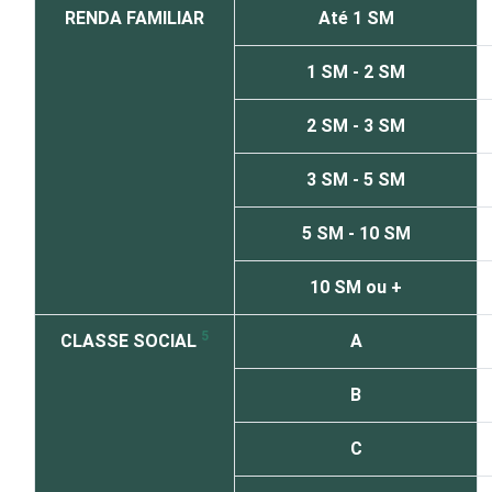
RENDA FAMILIAR
Até 1 SM
1 SM - 2 SM
2 SM - 3 SM
3 SM - 5 SM
5 SM - 10 SM
10 SM ou +
5
CLASSE SOCIAL
A
B
C