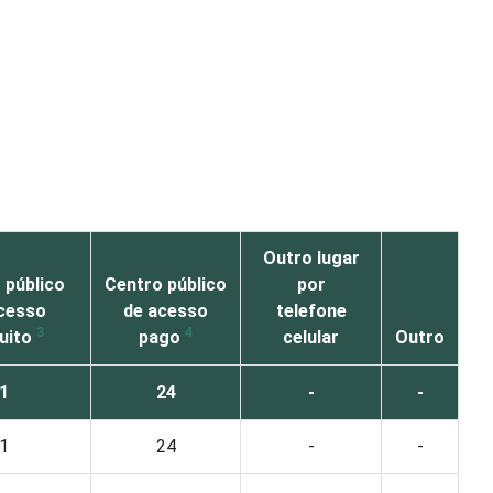
Outro lugar
 público
Centro público
por
cesso
de acesso
telefone
3
4
uito
pago
celular
Outro
1
24
-
-
1
24
-
-