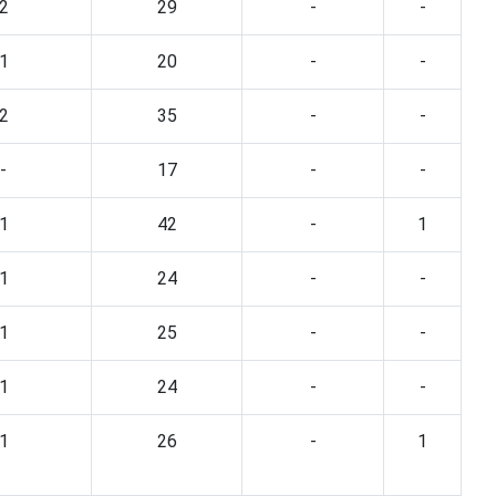
2
29
-
-
1
20
-
-
2
35
-
-
-
17
-
-
1
42
-
1
1
24
-
-
1
25
-
-
1
24
-
-
1
26
-
1