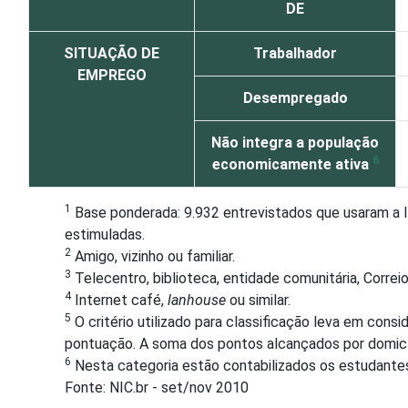
DE
SITUAÇÃO DE
Trabalhador
EMPREGO
Desempregado
Não integra a população
6
economicamente ativa
1
Base ponderada: 9.932 entrevistados que usaram a I
estimuladas.
2
Amigo, vizinho ou familiar.
3
Telecentro, biblioteca, entidade comunitária, Correio
4
Internet café,
lanhouse
ou similar.
5
O critério utilizado para classificação leva em con
pontuação. A soma dos pontos alcançados por domicíli
6
Nesta categoria estão contabilizados os estudante
Fonte: NIC.br - set/nov 2010