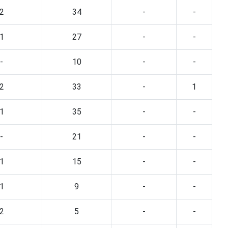
2
34
-
-
1
27
-
-
-
10
-
-
2
33
-
1
1
35
-
-
-
21
-
-
1
15
-
-
1
9
-
-
2
5
-
-