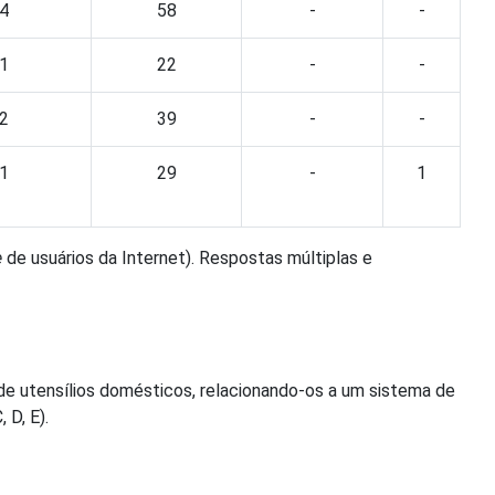
4
58
-
-
1
22
-
-
2
39
-
-
1
29
-
1
e
de usuários da Internet). Respostas múltiplas e
 de utensílios domésticos, relacionando-os a um sistema de
 D, E).