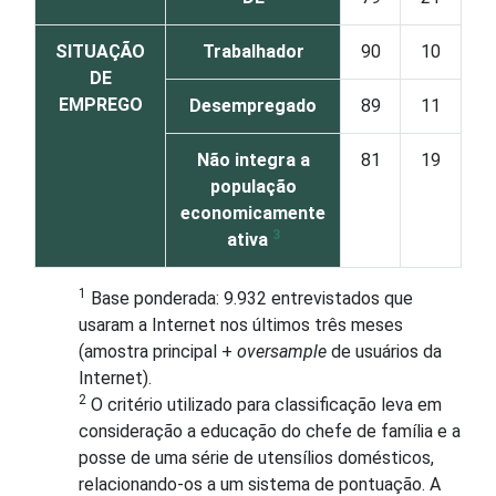
SITUAÇÃO
Trabalhador
90
10
DE
EMPREGO
Desempregado
89
11
Não integra a
81
19
população
economicamente
3
ativa
1
Base ponderada: 9.932 entrevistados que
usaram a Internet nos últimos três meses
(amostra principal +
oversample
de usuários da
Internet).
2
O critério utilizado para classificação leva em
consideração a educação do chefe de família e a
posse de uma série de utensílios domésticos,
relacionando-os a um sistema de pontuação. A