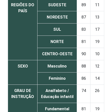
REGIÕES DO
SUDESTE
89
11
PAÍS
NORDESTE
87
13
SUL
83
17
NORTE
81
19
CENTRO-OESTE
90
10
SEXO
Masculino
88
12
Feminino
86
14
GRAU DE
Analfabeto /
74
26
INSTRUÇÃO
Educação infantil
Fundamental
81
19