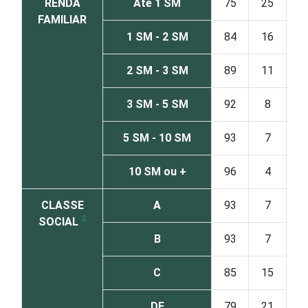
RENDA
Até 1 SM
75
25
FAMILIAR
1 SM - 2 SM
84
16
2 SM - 3 SM
89
11
3 SM - 5 SM
92
8
5 SM - 10 SM
93
7
10 SM ou +
96
4
CLASSE
A
93
7
2
SOCIAL
B
93
7
C
85
15
DE
79
21