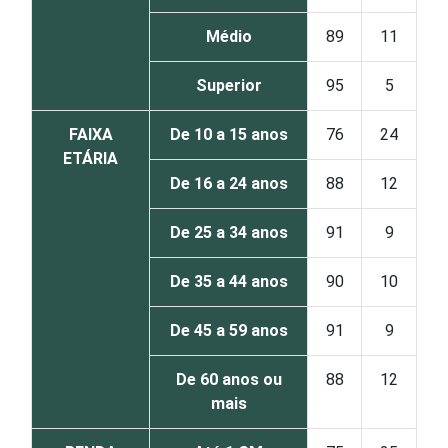
Médio
89
11
Superior
95
5
FAIXA
De 10 a 15 anos
76
24
ETÁRIA
De 16 a 24 anos
88
12
De 25 a 34 anos
91
9
De 35 a 44 anos
90
10
De 45 a 59 anos
91
9
De 60 anos ou
88
12
mais