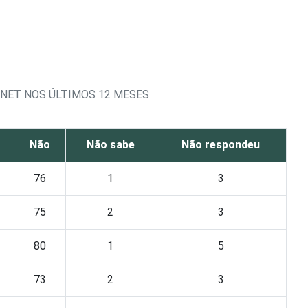
RNET NOS ÚLTIMOS 12 MESES
Não
Não sabe
Não respondeu
76
1
3
75
2
3
80
1
5
73
2
3