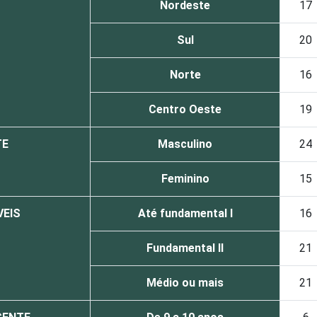
Nordeste
17
Sul
20
Norte
16
Centro Oeste
19
TE
Masculino
24
Feminino
15
VEIS
Até fundamental I
16
Fundamental II
21
Médio ou mais
21