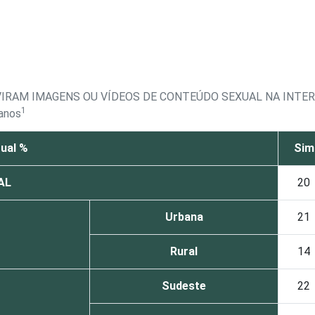
VIRAM IMAGENS OU VÍDEOS DE CONTEÚDO SEXUAL NA INTE
1
 anos
ual %
Sim
AL
20
Urbana
21
Rural
14
Sudeste
22