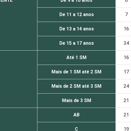
CENTE
De 9 a 10 anos
6
De 11 a 12 anos
7
De 13 a 14 anos
16
De 15 a 17 anos
34
Até 1 SM
16
Mais de 1 SM até 2 SM
17
Mais de 2 SM até 3 SM
24
Mais de 3 SM
21
AB
21
C
19