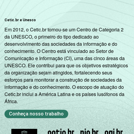
mais
Cetic.br e Unesco
RENDA
Até R$380
17
22
FAMILIAR
Em 2012, o Cetic.br tornou-se um Centro de Categoria 2
R$381-R$760
27
34
da UNESCO, o primeiro do tipo dedicado ao
desenvolvimento das sociedades da informação e do
conhecimento. O Centro está vinculado ao Setor de
R$761-R$1140
44
50
Comunicação e Informação (CI), uma das cinco áreas da
UNESCO. Ele contribui para que os objetivos estratégicos
R$1141-
58
62
da organização sejam atingidos, fortalecendo seus
R$1900
esforços para monitorar a construção de sociedades da
informação e do conhecimento. O escopo de atuação do
R$1901-
73
79
Cetic.br inclui a América Latina e os países lusófonos da
R$3800
África.
R$3801 ou
79
82
Conheça nosso trabalho
mais
CLASSE
A
91
93