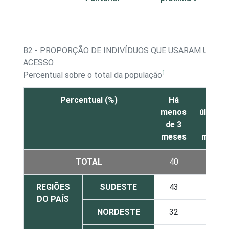
B2 - PROPORÇÃO DE INDIVÍDUOS QUE USARAM UM C
ACESSO
1
Percentual sobre o total da população
Percentual (%)
Há
Nos
menos
últimos
de 3
12
meses
meses
TOTAL
40
46
REGIÕES
SUDESTE
43
50
DO PAÍS
NORDESTE
32
38