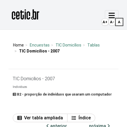
Ir para o conteúdo
Página inicial
A+
A-
A
Home
Encuestas
TIC Domicílios
Tablas
TIC Domicílios - 2007
TIC Domicílios - 2007
Indivíduos
B2 - proporção de indivíduos que usaram um computador
Ver tabla ampliada
Índice
anterior
próxima