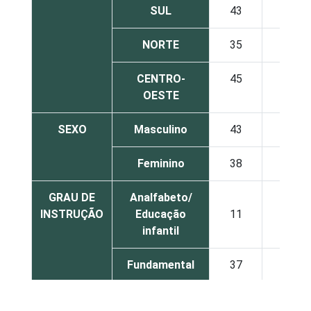
SUL
43
50
NORTE
35
41
CENTRO-
45
51
OESTE
SEXO
Masculino
43
49
Feminino
38
44
GRAU DE
Analfabeto/
INSTRUÇÃO
Educação
11
14
infantil
Fundamental
37
44
Médio
59
68