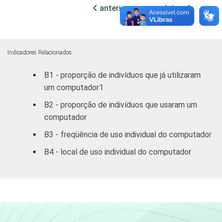
anterior
próxima
Superior
82
88
FAIXA
De 10 a 15
68
76
ETÁRIA
anos
Indicadores Relacionados
B1 - proporção de indivíduos que já utilizaram
De 16 a 24
65
74
um computador1
anos
B2 - proporção de indivíduos que usaram um
De 25 a 34
computador
50
57
anos
B3 - freqüência de uso individual do computador
De 35 a 44
B4 - local de uso individual do computador
31
37
anos
De 45 a 59
16
20
anos
De 60 anos ou
4
5