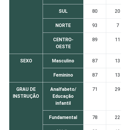
SUL
80
20
NORTE
93
7
CENTRO-
89
11
OESTE
SEXO
Masculino
87
13
Feminino
87
13
GRAU DE
Analfabeto/
71
29
INSTRUÇÃO
Educação
infantil
Fundamental
78
22