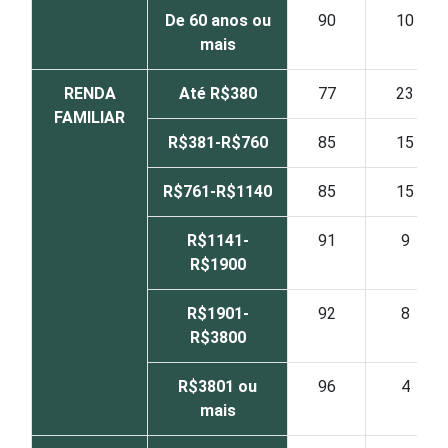
De 60 anos ou
90
10
mais
RENDA
Até R$380
77
23
FAMILIAR
R$381-R$760
85
15
R$761-R$1140
85
15
R$1141-
91
9
R$1900
R$1901-
92
8
R$3800
R$3801 ou
96
4
mais