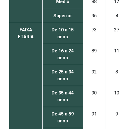
Médio
88
12
Superior
96
4
FAIXA
De 10 a 15
73
27
ETÁRIA
anos
De 16 a 24
89
11
anos
De 25 a 34
92
8
anos
De 35 a 44
90
10
anos
De 45 a 59
91
9
anos