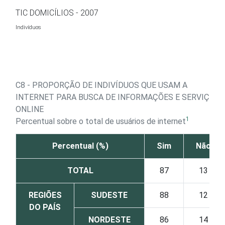
Ir para o conteúdo
TIC DOMICÍLIOS - 2007
Indivíduos
C8 - PROPORÇÃO DE INDIVÍDUOS QUE USAM A
INTERNET PARA BUSCA DE INFORMAÇÕES E SERVIÇOS
ONLINE
1
Percentual sobre o total de usuários de internet
Percentual (%)
Sim
Não
TOTAL
87
13
REGIÕES
SUDESTE
88
12
DO PAÍS
NORDESTE
86
14