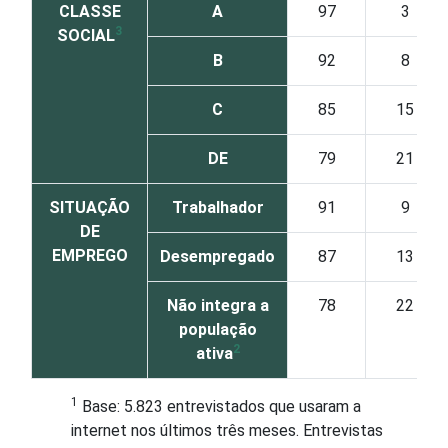
CLASSE
A
97
3
3
SOCIAL
B
92
8
C
85
15
DE
79
21
SITUAÇÃO
Trabalhador
91
9
DE
EMPREGO
Desempregado
87
13
Não integra a
78
22
população
2
ativa
1
Base: 5.823 entrevistados que usaram a
internet nos últimos três meses. Entrevistas