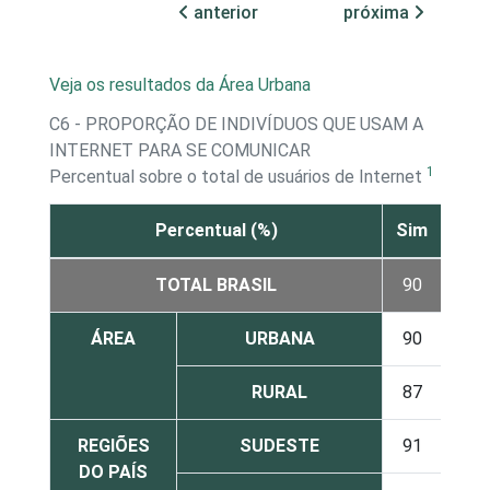
anterior
próxima
Veja os resultados da Área Urbana
C6 - PROPORÇÃO DE INDIVÍDUOS QUE USAM A
INTERNET PARA SE COMUNICAR
1
Percentual sobre o total de usuários de Internet
Percentual (%)
Sim
Não
TOTAL BRASIL
90
10
ÁREA
URBANA
90
10
RURAL
87
13
REGIÕES
SUDESTE
91
9
DO PAÍS