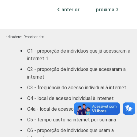
Superior
97
3
anterior
próxima
FAIXA
De 10 a 15 anos
84
16
ETÁRIA
Indicadores Relacionados
De 16 a 24 anos
95
5
C1 - proporção de indivíduos que já acessaram a
De 25 a 34 anos
92
8
internet 1
De 35 a 44 anos
89
11
C2 - proporção de indivíduos que acessaram a
internet
De 45 a 59 anos
84
16
C3 - freqüência do acesso individual à internet
De 60 anos ou mais
78
22
C4 - local de acesso individual à internet
C4a - local de acesso individual à internet
RENDA
Até R$465
85
15
C5 - tempo gasto na internet por semana
FAMILIAR
R$466-R$930
86
14
C6 - proporção de indivíduos que usam a