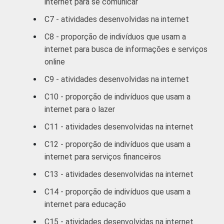
internet para se comunicar
R$931-R$1395
91
9
C7 - atividades desenvolvidas na internet
R$1396-R$2325
93
7
C8 - proporção de indivíduos que usam a
internet para busca de informações e serviços
R$2326-R$4650
95
5
online
C9 - atividades desenvolvidas na internet
R$4651 ou mais
96
4
C10 - proporção de indivíduos que usam a
CLASSE
A
92
8
internet para o lazer
3
SOCIAL
C11 - atividades desenvolvidas na internet
B
94
6
C12 - proporção de indivíduos que usam a
C
89
11
internet para serviços financeiros
C13 - atividades desenvolvidas na internet
DE
83
17
C14 - proporção de indivíduos que usam a
internet para educação
SITUAÇÃO
Trabalhador
92
8
DE
C15 - atividades desenvolvidas na internet