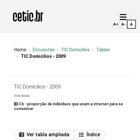
Ir para o conteúdo
Página inicial
A+
A-
A
Home
Encuestas
TIC Domicílios
Tablas
TIC Domicílios - 2009
TIC Domicílios - 2009
Indivíduos
C6 - proporção de indivíduos que usam a internet para se
comunicar
Ver tabla ampliada
Índice