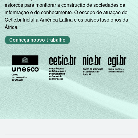
Sócio-Econômica específica (A, B, C, D, E).
esforços para monitorar a construção de sociedades da
Veja a tabela de
erros estatísticos
informação e do conhecimento. O escopo de atuação do
aproximados
para cada variável este
Cetic.br inclui a América Latina e os países lusófonos da
indicador.
África.
Fonte: NIC.br - set/nov 2009
Conheça nosso trabalho