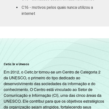
EMPREGO
Desempregado
91
9
C16 - motivos pelos quais nunca utilizou a
internet
Não integra a
86
14
2
população ativa
1
Base: 9.747 entrevistados que usaram a
Internet nos últimos três meses (amostra
principal + oversample de usuários de
Internet).
2
Na categoria não integra população ativa
estão contabilizados os estudantes,
Cetic.br e Unesco
aposentados e as donas de casa.
Em 2012, o Cetic.br tornou-se um Centro de Categoria 2
3
O critério utilizado para classificação leva
da UNESCO, o primeiro do tipo dedicado ao
em consideração a educação do chefe de
desenvolvimento das sociedades da informação e do
família e a posse de uma serie de utensílios
conhecimento. O Centro está vinculado ao Setor de
domésticos, relacionando-os a um sistema
Comunicação e Informação (CI), uma das cinco áreas da
de pontuação. A soma dos pontos alcançada
UNESCO. Ele contribui para que os objetivos estratégicos
por domicílio é associada a uma Classe
da organização sejam atingidos, fortalecendo seus