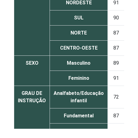
NORDESTE
91
9
SUL
90
10
NORTE
87
13
CENTRO-OESTE
87
13
SEXO
Masculino
89
11
Feminino
91
9
GRAU DE
Analfabeto/Educação
72
28
INSTRUÇÃO
infantil
Fundamental
87
13
Médio
92
8